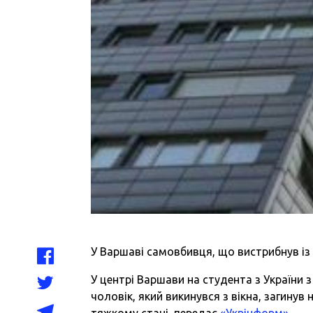
У Варшаві самовбивця, що вистрибнув із 
У центрі Варшави на студента з України з
чоловік, який викинувся з вікна, загинув 
тяжкому стані, передає
«Укрінформ»
.