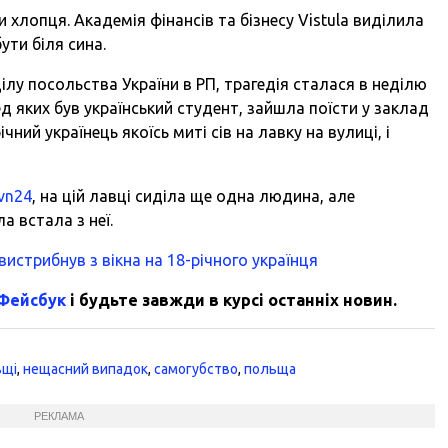
 хлопця. Академія фінансів та бізнесу Vistula виділила
ути біля сина.
ілу посольства України в РП, трагедія сталася в неділю
ед яких був український студент, зайшла поїсти у заклад
чний українець якоїсь миті сів на лавку на вулиці, і
vn24
, на цій лавці сиділа ще одна людина, але
а встала з неї.
истрибнув з вікна на 18-річного українця
 Фейсбук
і будьте завжди в курсі останніх новин.
ьщі
,
нещасний випадок
,
самогубство
,
польща
РЕКЛАМА