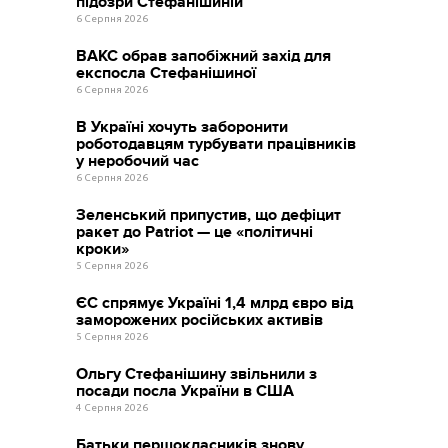
підозри Стефанішиній
6 Серпня 2026
ВАКС обрав запобіжний захід для
експосла Стефанішиної
6 Серпня 2026
В Україні хочуть заборонити
роботодавцям турбувати працівників
у неробочий час
6 Серпня 2026
Зеленський припустив, що дефіцит
ракет до Patriot — це «політичні
кроки»
5 Серпня 2026
ЄС спрямує Україні 1,4 млрд євро від
заморожених російських активів
5 Серпня 2026
Ольгу Стефанішину звільнили з
посади посла України в США
4 Серпня 2026
Батьки першокласників знову