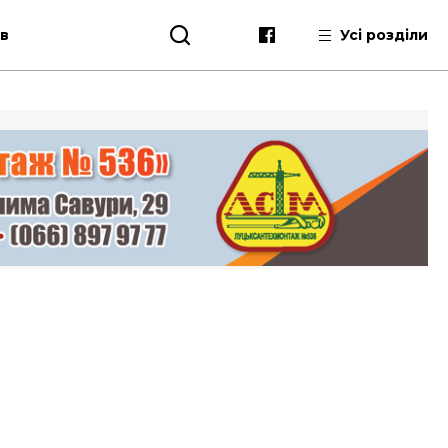
ів
Усі розділи