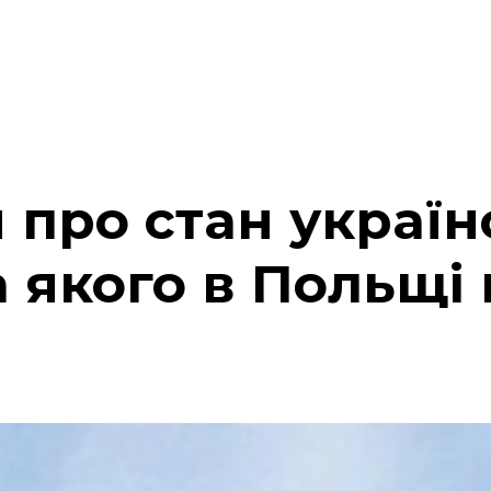
 про стан україн
а якого в Польщі