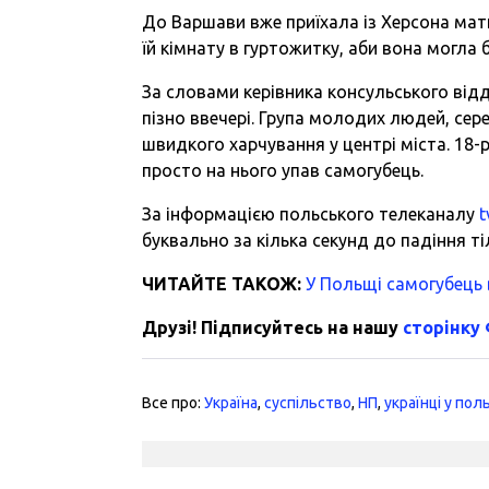
До Варшави вже приїхала із Херсона мати
їй кімнату в гуртожитку, аби вона могла б
За словами керівника консульського відд
пізно ввечері. Група молодих людей, сер
швидкого харчування у центрі міста. 18-рі
просто на нього упав самогубець.
За інформацією польського телеканалу
t
буквально за кілька секунд до падіння тіл
ЧИТАЙТЕ ТАКОЖ:
У Польщі самогубець в
Друзі! Підписуйтесь на нашу
сторінку
Все про:
Україна
,
суспільство
,
НП
,
українці у пол