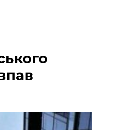
ського
 впав