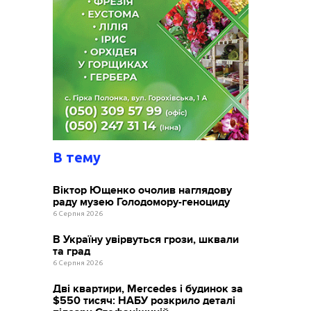
В тему
Віктор Ющенко очолив наглядову
раду музею Голодомору-геноциду
6 Серпня 2026
В Україну увірвуться грози, шквали
та град
6 Серпня 2026
Дві квартири, Mercedes і будинок за
$550 тисяч: НАБУ розкрило деталі