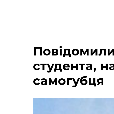
Повідомили
студента, н
самогубця