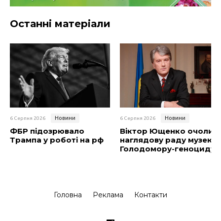
Останні матеріали
Новини
Новини
6 Серпня 2026
6 Серпня 2026
ФБР підозрювало
Віктор Ющенко очолив
Трампа у роботі на рф
наглядову раду музею
Голодомору-геноциду
Головна
Реклама
Контакти