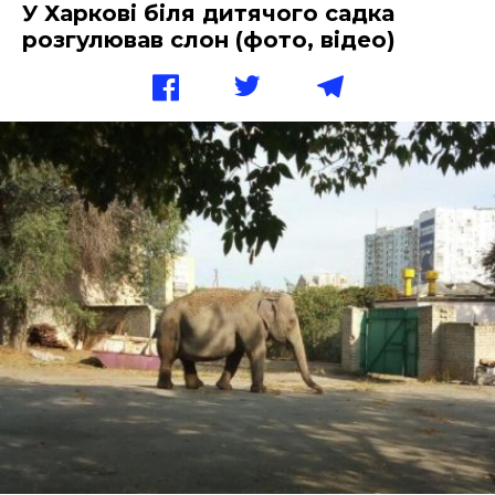
У Харкові біля дитячого садка
розгулював слон (фото, відео)