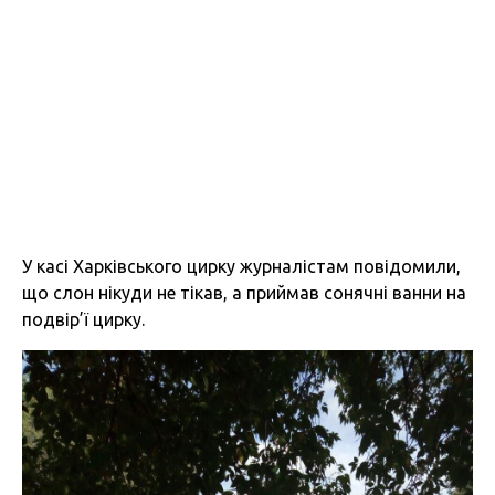
У касі Харківського цирку журналістам повідомили,
що слон нікуди не тікав, а приймав сонячні ванни на
подвір’ї цирку.