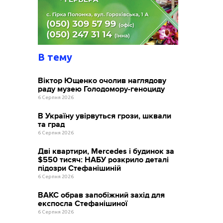
В тему
Віктор Ющенко очолив наглядову
раду музею Голодомору-геноциду
6 Серпня 2026
В Україну увірвуться грози, шквали
та град
6 Серпня 2026
Дві квартири, Mercedes і будинок за
$550 тисяч: НАБУ розкрило деталі
підозри Стефанішиній
6 Серпня 2026
ВАКС обрав запобіжний захід для
експосла Стефанішиної
6 Серпня 2026