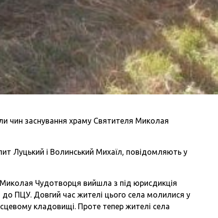
или чин заснування храму Святителя Миколая
лит Луцький і Волинський Михаїл, повідомляють у
 Миколая Чудотворця вийшла з під юрисдикція
 до ПЦУ. Довгий час жителі цього села молилися у
ісцевому кладовищі. Проте тепер жителі села