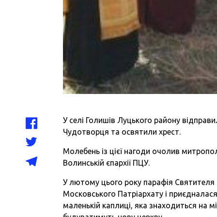
У селі Голишів Луцького району відправ
Чудотворця та освятили хрест.
Молебень із цієї нагоди очолив митропо
Волинській єпархії ПЦУ.
У лютому цього року парафія Святителя
Московського Патріархату і приєдналася
маленькій каплиці, яка знаходиться на м
будуватимуть нову церкву.