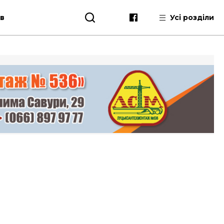
ів
Усі розділи