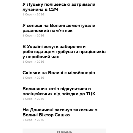
У Луцьку поліцейські затримали
лучанина в СЗЧ
6 Серпня 2026
У селищі на Волині демонтували
радянський пам'ятник
6 Серпня 2026
В Україні хочуть заборонити
роботодавцям турбувати працівників
у неробочий час
6 Серпня 2026
Скільки на Волині є мільйонерів
6 Серпня 2026
Волинянин хотів відкупитися в
поліцейських від поїздки до ТЦК
6 Серпня 2026
На Донеччині загинув захисник з
Волині Віктор Сашко
6 Серпня 2026
РЕКЛАМА