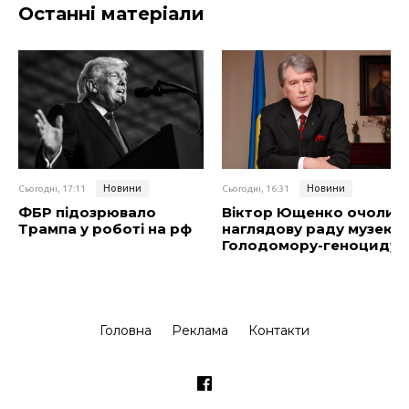
Останні матеріали
Новини
Новини
Сьогодні, 17:11
Сьогодні, 16:31
ФБР підозрювало
Віктор Ющенко очолив
Трампа у роботі на рф
наглядову раду музею
Голодомору-геноциду
Головна
Реклама
Контакти