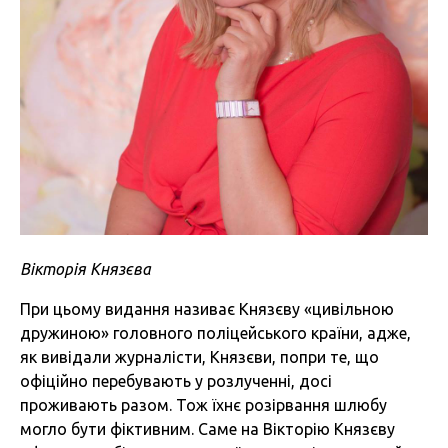
Вікторія Князєва
При цьому видання називає Князєву «цивільною
дружиною» головного поліцейського країни, адже,
як вивідали журналісти, Князєви, попри те, що
офіційно перебувають у розлученні, досі
проживають разом. Тож їхнє розірвання шлюбу
могло бути фіктивним. Саме на Вікторію Князєву