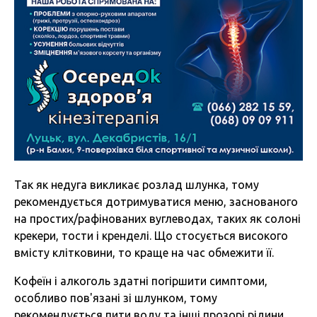
Так як недуга викликає розлад шлунка, тому
рекомендується дотримуватися меню, заснованого
на простих/рафінованих вуглеводах, таких як солоні
крекери, тости і кренделі. Що стосується високого
вмісту клітковини, то краще на час обмежити її.
Кофеїн і алкоголь здатні погіршити симптоми,
особливо пов'язані зі шлунком, тому
рекомендується пити воду та інші прозорі рідини