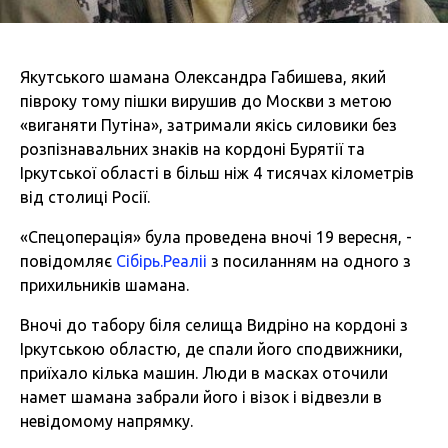
Якутського шамана Олександра Габишева, який
півроку тому пішки вирушив до Москви з метою
«виганяти Путіна», затримали якісь силовики без
розпізнавальних знаків на кордоні Бурятії та
Іркутської області в більш ніж 4 тисячах кілометрів
від столиці Росії.
«Спецоперація» була проведена вночі 19 вересня, -
повідомляє
Сібірь.Реаліі
з посиланням на одного з
прихильників шамана.
Вночі до табору біля селища Видріно на кордоні з
Іркутською областю, де спали його сподвижники,
приїхало кілька машин. Люди в масках оточили
намет шамана забрали його і візок і відвезли в
невідомому напрямку.