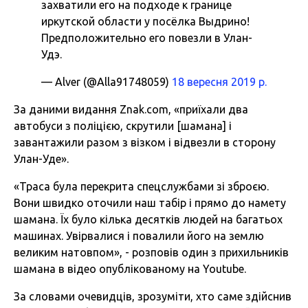
захватили его на подходе к границе
иркутской области у посёлка Выдрино!
Предположительно его повезли в Улан-
Удэ.
— Alver (@Alla91748059)
18 вересня 2019 р.
За даними видання Znak.com, «приїхали два
автобуси з поліцією, скрутили [шамана] і
завантажили разом з візком і відвезли в сторону
Улан-Уде».
«Траса була перекрита спецслужбами зі зброєю.
Вони швидко оточили наш табір і прямо до намету
шамана. Їх було кілька десятків людей на багатьох
машинах. Увірвалися і повалили його на землю
великим натовпом», - розповів один з прихильників
шамана в відео опублікованому на Youtube.
За словами очевидців, зрозуміти, хто саме здійснив