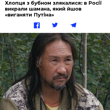
Хлопця з бубном злякалися: в Росії
викрали шамана, який йшов
«виганяти Путіна»