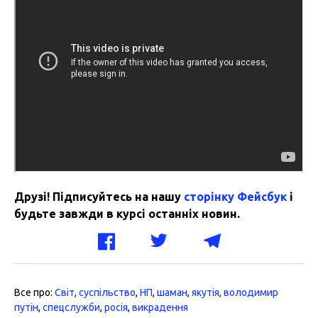
Друзі! Підписуйтесь на нашу
сторінку Фейсбук
і
будьте завжди в курсі останніх новин.
Все про:
Світ
,
суспільство
,
НП
,
шаман
,
якутія
,
володимир
путін
,
спецслужби
,
росія
,
викрадення