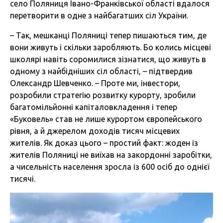
село Поляниця Івано-Франківської області вдалося
перетворити в одне з найбагатших сіл України.
– Так, мешканці Поляниці тепер пишаються тим, де
вони живуть і скільки заробляють. Бо колись місцеві
школярі навіть соромилися зізнатися, що живуть в
одному з найбідніших сіл області, – підтвердив
Олександр Шевченко. – Проте ми, інвестори,
розробили стратегію розвитку курорту, зробили
багатомільйонні капіталовкладення і тепер
«Буковель» став не лише курортом європейського
рівня, а й джерелом доходів тисяч місцевих
жителів. Як доказ цього – простий факт: жоден із
жителів Поляниці не виїхав на закордонні заробітки,
а чисельність населення зросла із 600 осіб до однієї
тисячі.