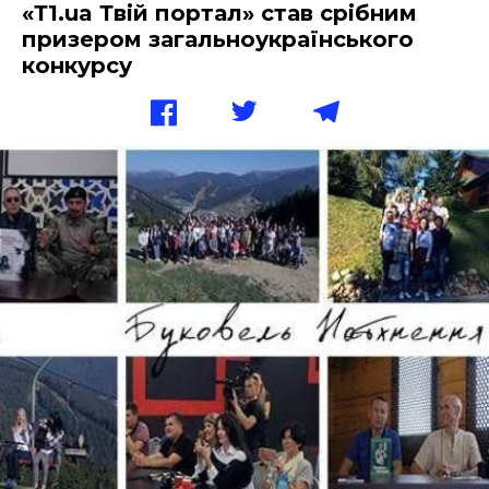
«Т1.ua Твій портал» став срібним
призером загальноукраїнського
конкурсу