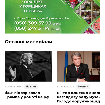
Останні матеріали
Новини
Новини
6 Серпня 2026
6 Серпня 2026
ФБР підозрювало
Віктор Ющенко очолив
Трампа у роботі на рф
наглядову раду музею
Голодомору-геноциду