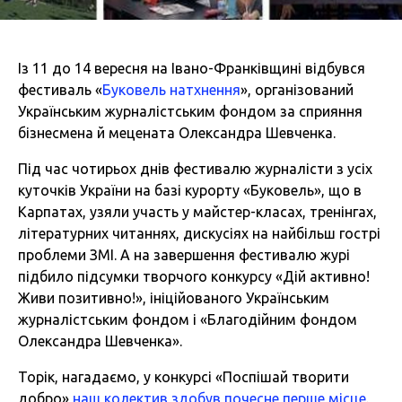
Із 11 до 14 вересня на Івано-Франківщині відбувся
фестиваль «
Буковель натхнення
», організований
Українським журналістським фондом за сприяння
бізнесмена й мецената Олександра Шевченка.
Під час чотирьох днів фестивалю журналісти з усіх
куточків України на базі курорту «Буковель», що в
Карпатах, узяли участь у майстер-класах, тренінгах,
літературних читаннях, дискусіях на найбільш гострі
проблеми ЗМІ. А на завершення фестивалю журі
підбило підсумки творчого конкурсу «Дій активно!
Живи позитивно!», ініційованого Українським
журналістським фондом і «Благодійним фондом
Олександра Шевченка».
Торік, нагадаємо, у конкурсі «Поспішай творити
добро»
наш колектив здобув почесне перше місце
.