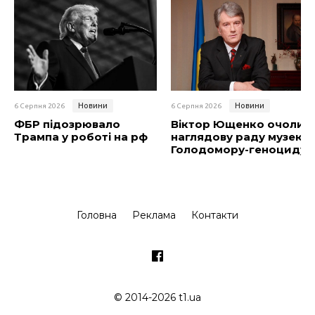
Новини
Новини
6 Серпня 2026
6 Серпня 2026
ФБР підозрювало
Віктор Ющенко очолив
Трампа у роботі на рф
наглядову раду музею
Голодомору-геноциду
Головна
Реклама
Контакти
© 2014-2026 t1.ua