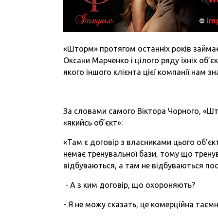
«Шторм» протягом останніх років займа
Оксани Марченко і цілого ряду їхніх об’єк
якого іншого клієнта цієї компанії нам з
За словами самого Віктора Чорного, «Ш
«якийсь об’єкт»:
«Там є договір з власниками цього об'єк
немає тренувальної бази, тому що трену
відбуваються, а там не відбуваються по
- А з ким договір, що охороняють?
- Я не можу сказать, це комерційна таєм