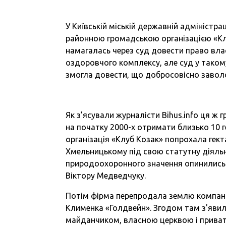
У Київській міській державній адміністр
районною громадською організацією «Клу
намагалась через суд довести право вла
оздоровчого комплексу, але суд у такому
змогла довести, що добросовісно завол
Як з’ясували журналісти Bihus.info ця ж
на початку 2000-х отримати близько 10 г
організація «Клуб Козак» попрохала гект
Хмельницькому під свою статутну діяльні
природоохоронного значення опинились у
Віктору Медведчуку.
Потім фірма перепродала землю компанії 
Клименка «Голдвейн». Згодом там з'явил
майданчиком, власною церквою і приватн