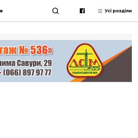
ів
Усі розділи