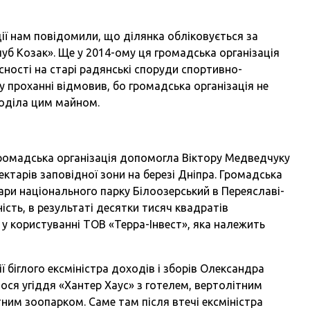
ації нам повідомили, що ділянка обліковується за
б Козак». Ще у 2014-ому ця громадська організація
сності на старі радянські споруди спортивно-
 проханні відмовив, бо громадська організація не
оділа цим майном.
 громадська організація допомогла Віктору Медведчуку
ектарів заповідної зони на березі Дніпра. Громадська
ари національного парку Білоозерський в Переяславі-
сть, в результаті десятки тисяч квадратів
 користуванні ТОВ «Терра-Інвест», яка належить
біглого ексміністра доходів і зборів Олександра
ося угіддя «Хантер Хаус» з готелем, вертолітним
им зоопарком. Саме там після втечі ексміністра