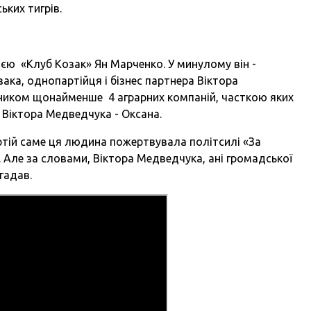
ьких тигрів.
єю «Клуб Козак» Ян Марченко. У минулому він -
ака, однопартійця і бізнес партнера Віктора
ником щонайменше 4 аграрних компаній, часткою яких
 Віктора Медведчука - Оксана.
артій саме ця людина пожертвувала політсилі «За
. Але за словами, Віктора Медведчука, ані громадської
игадав.