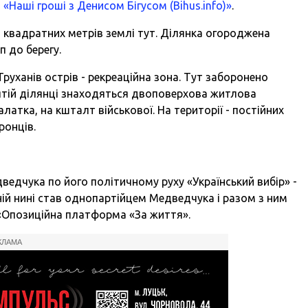
и
«Наші гроші з Денисом Бігусом (Bihus.info)»
.
 квадратних метрів землі тут. Ділянка огороджена
п до берегу.
Труханів острів - рекреаційна зона. Тут заборонено
ятій ділянці знаходяться двоповерхова житлова
латка, на кшталт військової. На території - постійних
оронців.
едчука по його політичному руху «Український вибір» -
ній нині став однопартійцем Медведчука і разом з ним
 «Опозиційна платформа «За життя».
КЛАМА