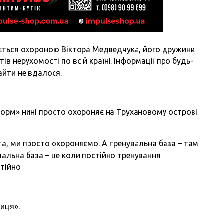
ється охороною Віктора Медведчука, його дружини
тів нерухомості по всій країні. Інформації про будь-
найти не вдалося.
торм» нині просто охороняє на Трухановому острові
та, ми просто охороняємо. А тренувальна база – там
вальна база – це коли постійно тренування
стійно
ниця».