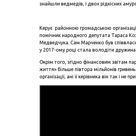
знайшли ведмедів, і двох рідкісних амурс
Керує районною громадською організаці
помічник народного депутата Тараса Коз
Медведчука. Сам Марченко був співвлас
у 2017-ому році стала володіти дружина
Окрім того, згідно фінансовим звітам п
життя» більше півтора мільйонів гривень
організації, ані її керівника він так і не пр