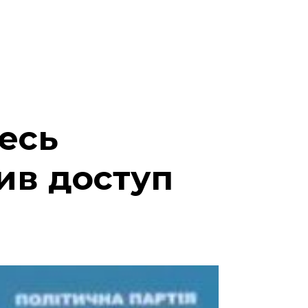
есь
ив доступ