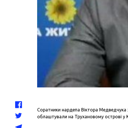
Соратники нардепа Віктора Медведчука 
облаштували на Трухановому острові у К