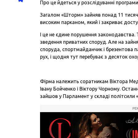
Про це йдеться у розслідуванні програм
Загалом «Шторм» зайняв понад 11 тисяч
високим парканом, який і закриває досту
І це не єдине порушення законодавства. 
зведення приватних споруд. Але на зайн
споруда, спортмайданчик і брезентова па
рух, і щодня тут перебуває з десяток ох
Фірма належить соратникам Віктора Медв
Івану Бойченко і Віктору Чорному. Остан
зайшов у Парламент у складі політсили
РЕ