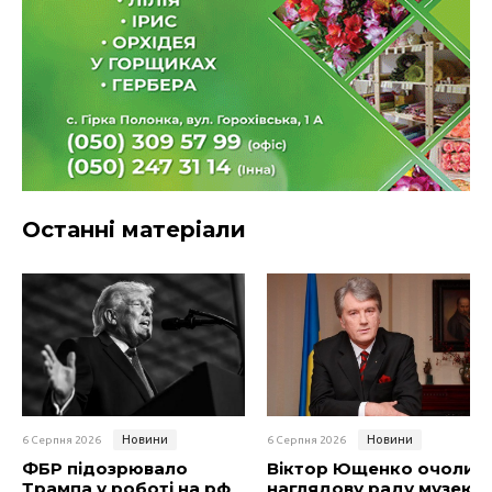
Останні матеріали
Новини
Новини
6 Серпня 2026
6 Серпня 2026
ФБР підозрювало
Віктор Ющенко очолив
Трампа у роботі на рф
наглядову раду музею