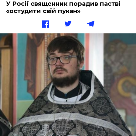
У Росії священник порадив пастві
«остудити свій пукан»