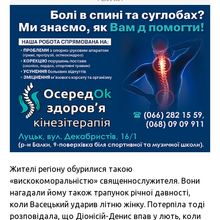
Жителі регіону обурилися такою
«вискокоморальністю» священнослужителя. Вони
нагадали йому також трапунок річної давності,
коли Васецький ударив літню жінку. Потерпіла тоді
розповідала, що Діонісій-Денис впав у лють, коли