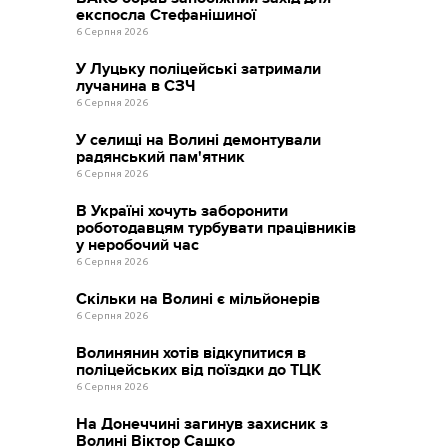
експосла Стефанішиної
6 Серпня 2026
У Луцьку поліцейські затримали
лучанина в СЗЧ
6 Серпня 2026
У селищі на Волині демонтували
радянський пам'ятник
6 Серпня 2026
В Україні хочуть заборонити
роботодавцям турбувати працівників
у неробочий час
6 Серпня 2026
Скільки на Волині є мільйонерів
6 Серпня 2026
Волинянин хотів відкупитися в
поліцейських від поїздки до ТЦК
6 Серпня 2026
На Донеччині загинув захисник з
Волині Віктор Сашко