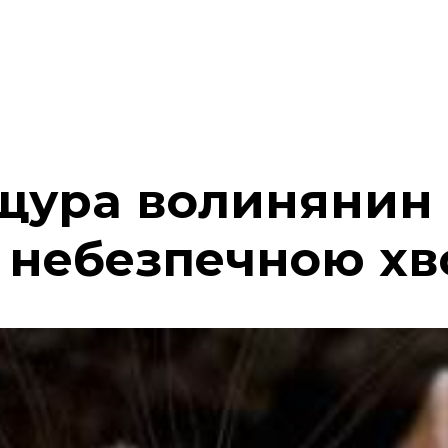
 щура волинянин
 небезпечною х