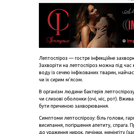
Лептоспіроз — гостре інфекційне захворю
Захворіти на лептоспіроз можна під час
воду із сечею інфікованих тварин, найчас
чи їх сирим м’ясом.
В організм людини бактерія лептоспірозу
чи слизові оболонки (очі, ніс, рот). Вжи
бути причиною захворювання.
Симптоми лептоспірозу: біль голови, гаря
висипання, погіршення апетиту, спрага. 
до ураження нирок, печінки, менінгіту (