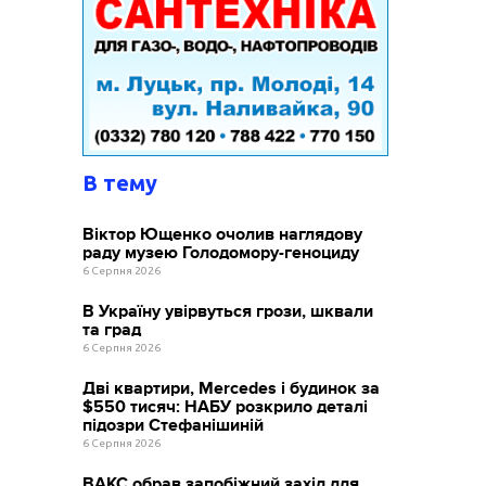
В тему
Віктор Ющенко очолив наглядову
раду музею Голодомору-геноциду
6 Серпня 2026
В Україну увірвуться грози, шквали
та град
6 Серпня 2026
Дві квартири, Mercedes і будинок за
$550 тисяч: НАБУ розкрило деталі
підозри Стефанішиній
6 Серпня 2026
ВАКС обрав запобіжний захід для