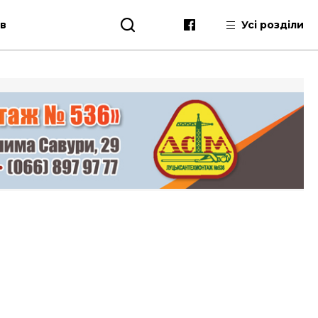
ів
Усі розділи