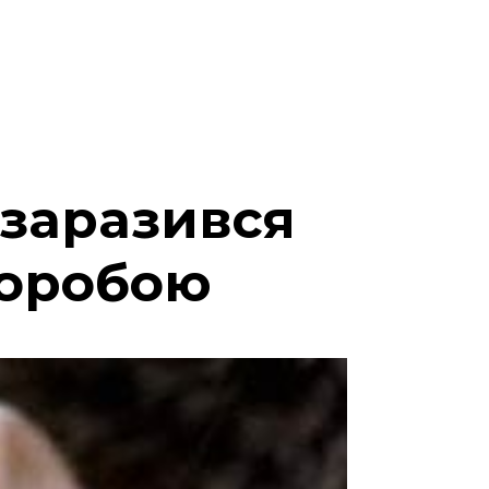
 заразився
воробою