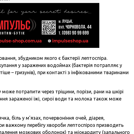
вання, збудником якого є бактерії лептоспіра.
 купання у заражених водоймах (бактерія потрапляє у
тіше – гризунів), при контакті з інфікованими тваринами
 може потрапити через тріщини, порізи, рани на шкірі
вання зараженої їжі, сирої води та молока також може
чка, біль у м’язах, почервоніння очей, діарея,
При важкому перебігу хвороби лептоспіроз призводить
запалення мозкових оболонок) та міокардиту (запального