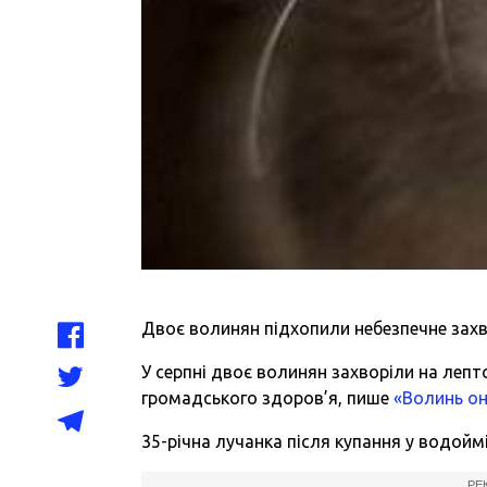
Двоє волинян підхопили небезпечне захв
У серпні двоє волинян захворіли на лепт
громадського здоров’я, пише
«Волинь о
35-річна лучанка після купання у водоймі
РЕ