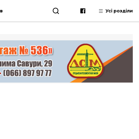
ів
Усі розділи