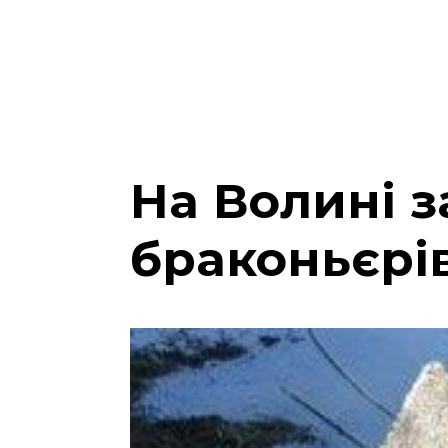
На Волині 
браконьєрі