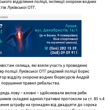
ького відділення поліції, інспекції охорони водних
тів Луківської ОТГ.
КЛАМА
істам селища, які взяли участь у проведенні
р поліції Луківської ОТГ рядовий поліції Борис
ор відділу охорони водних біоресурсів Андрій
 порушення правил рибальства.
рядь лову – кловні – здійснювали вилов риби.
иків складені адміністративні протоколи за ст. 85 ч.4
адення штрафу на громадян від двадцяти до сорока