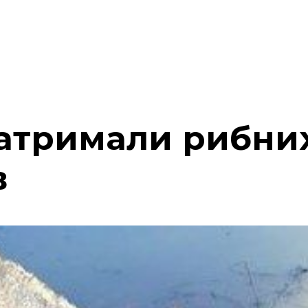
затримали рибни
в