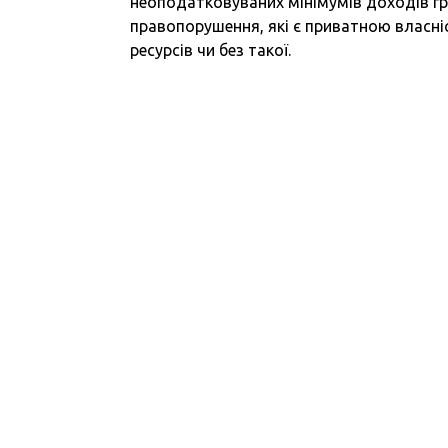
неоподатковуваних мінімумів доходів гр
правопорушення, які є приватною власн
ресурсів чи без такої.