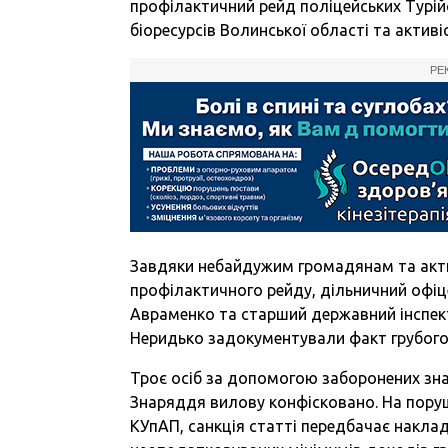
профілактичний рейд поліцейських Турійс
біоресурсів Волинської області та активіс
РЕ
Завдяки небайдужим громадянам та актив
профілактичного рейду, дільничний офіце
Авраменко та старший державний інспект
Неридько задокументували факт грубого
Троє осіб за допомогою заборонених зна
Знаряддя вилову конфісковано. На порушн
КУпАП, санкція статті передбачає накл