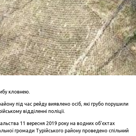
рибу кловнею.
району під час рейду виявлено осіб, які грубо порушили
йському відділенні поліції.
льства 11 вересня 2019 року на водних об’єктах
іальної громади Турійського району проведено спільний