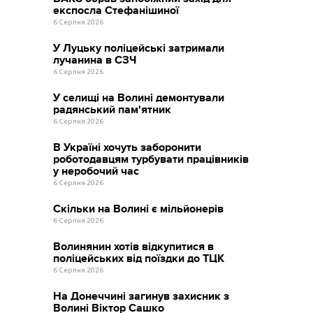
експосла Стефанішиної
6 Серпня 2026
У Луцьку поліцейські затримали
лучанина в СЗЧ
6 Серпня 2026
У селищі на Волині демонтували
радянський пам'ятник
6 Серпня 2026
В Україні хочуть заборонити
роботодавцям турбувати працівників
у неробочий час
6 Серпня 2026
Скільки на Волині є мільйонерів
6 Серпня 2026
Волинянин хотів відкупитися в
поліцейських від поїздки до ТЦК
6 Серпня 2026
На Донеччині загинув захисник з
Волині Віктор Сашко