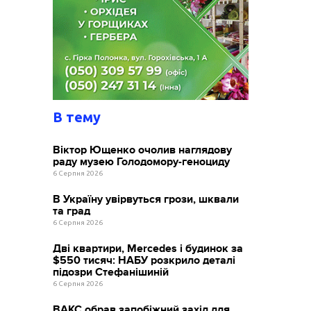
В тему
Віктор Ющенко очолив наглядову
раду музею Голодомору-геноциду
6 Серпня 2026
В Україну увірвуться грози, шквали
та град
6 Серпня 2026
Дві квартири, Mercedes і будинок за
$550 тисяч: НАБУ розкрило деталі
підозри Стефанішиній
6 Серпня 2026
ВАКС обрав запобіжний захід для