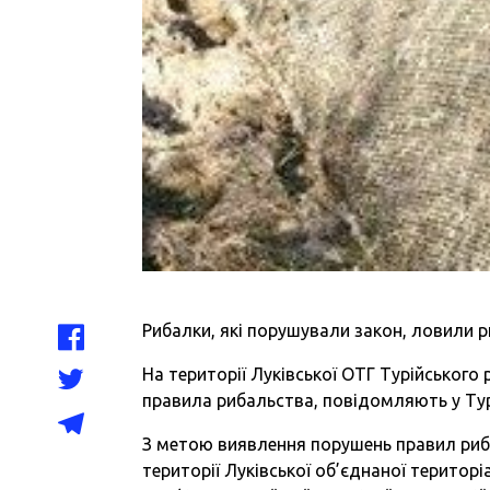
Рибалки, які порушували закон, ловили 
На території Луківської ОТГ Турійського 
правила рибальства, повідомляють у Турі
З метою виявлення порушень правил риба
території Луківської об’єднаної територ