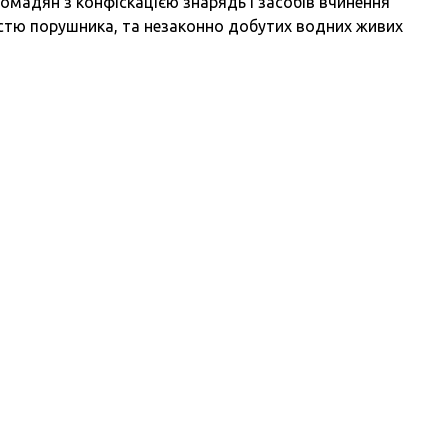
омадян з конфіскацією знарядь і засобів вчинення
істю порушника, та незаконно добутих водних живих