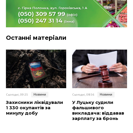
Останні матеріали
Новини
Новини
Сьогодні, 09:25
Сьогодні, 08:56
Захисники ліквідували
У Луцьку судили
1 330 окупантів за
фальшивого
минулу добу
викладача: віддавав
зарплату за бронь