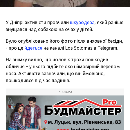
У Дніпрі активісти провчили
шкуродера
, який раніше
знущався над собакою на очах у дітей.
Було опубліковано його фото після виховної бесіди,
- про це
йдеться
на каналі Lоs Solomas в Telegram.
На знімку видно, що чоловік трохи пошкодив
обличчя – у нього підбите око і ймовірний перелом
носа. Активісти зазначили, що він ймовірно,
пошкодився під час падіння.
РЕКЛАМА