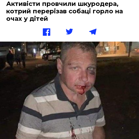
Активісти провчили шкуродера,
котрий перерізав собаці горло на
очах у дітей