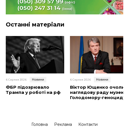
Останні матеріали
Новини
Новини
6 Серпня 2026
6 Серпня 2026
ФБР підозрювало
Віктор Ющенко очолив
Трампа у роботі на рф
наглядову раду музею
Голодомору-геноциду
Головна
Реклама
Контакти