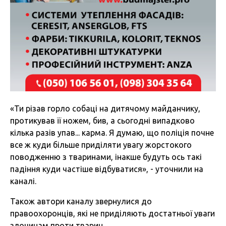
«Ти різав горло собаці на дитячому майданчику,
протикував її ножем, бив, а сьогодні випадково
кілька разів упав... карма. Я думаю, що поліція почне
все ж куди більше приділяти увагу жорстокого
поводженню з тваринами, інакше будуть ось такі
падіння куди частіше відбуватися», - уточнили на
каналі.
Також автори каналу звернулися до
правоохоронців, які не приділяють достатньої уваги
злочинам проти тварин.