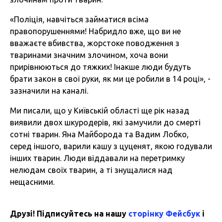
«Поліція, навчіться займатися всіма
правопорушеннями! Набридло вже, що ви не
вважаєте вбивства, жорстоке поводження з
тваринами значним злочином, хоча вони
прирівнюються до тяжких! Інакше люди будуть
брати закон в свої руки, як ми це робили в 14 році», -
зазначили на каналі.
Ми писали, що у Київській області ще рік назад
виявили двох шкуродерів, які замучили до смерті
сотні тварин. Яна Майборода та Вадим Лобко,
серед іншого, варили кашу з цуценят, якою годували
інших тварин. Люди віддавали на перетримку
нелюдам своїх тварин, а ті знущалися над
нещасними.
Друзі! Підписуйтесь на нашу
сторінку Фейсбук
і