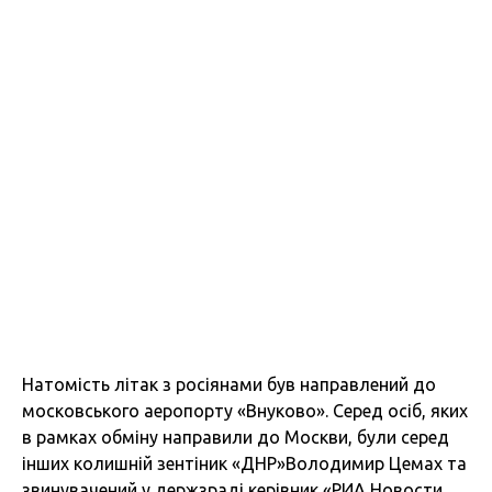
Натомість літак з росіянами був направлений до
московського аеропорту «Внуково». Серед осіб, яких
в рамках обміну направили до Москви, були серед
інших колишній зентіник «ДНР»Володимир Цемах та
звинувачений у держзраді керівник «РИА Новости