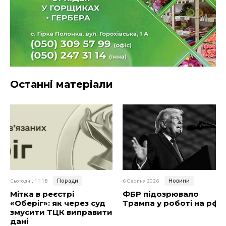
Останні матеріали
Поради
Новини
Сьогодні, 11:18
6 Серпня 2026
Мітка в реєстрі
ФБР підозрювало
«Оберіг»: як через суд
Трампа у роботі на рф
змусити ТЦК виправити
дані