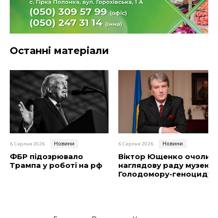
Останні матеріали
Новини
Новини
6 Серпня 2026
6 Серпня 2026
ФБР підозрювало
Віктор Ющенко очолив
Трампа у роботі на рф
наглядову раду музею
Голодомору-геноциду