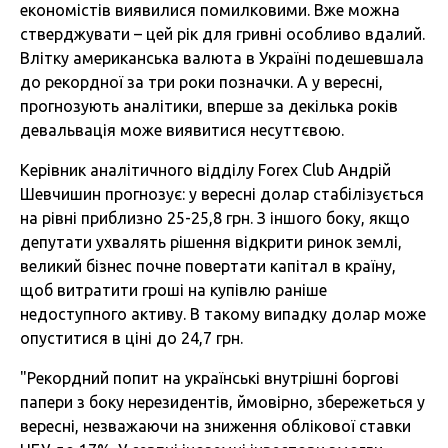
економістів виявилися помилковими. Вже можна
стверджувати – цей рік для гривні особливо вдалий.
Влітку американська валюта в Україні подешевшала
до рекордної за три роки позначки. А у вересні,
прогнозують аналітики, вперше за декілька років
девальвація може виявитися несуттєвою.
Керівник аналітичного відділу Forex Club Андрій
Шевчишин прогнозує: у вересні долар стабілізується
на рівні приблизно 25-25,8 грн. З іншого боку, якщо
депутати ухвалять рішення відкрити ринок землі,
великий бізнес почне повертати капітал в країну,
щоб витратити гроші на купівлю раніше
недоступного активу. В такому випадку долар може
опуститися в ціні до 24,7 грн.
"Рекордний попит на українські внутрішні боргові
папери з боку нерезидентів, ймовірно, збережеться у
вересні, незважаючи на зниження облікової ставки