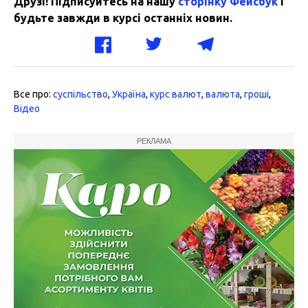
Друзі! Підписуйтесь на нашу
сторінку Фейсбук
і
будьте завжди в курсі останніх новин.
Все про:
суспільство
,
Україна
,
курс валют
,
валюта
,
гроші
,
Відео
РЕКЛАМА