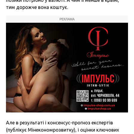
позики потрібно у валюті. А чим її менше в країні,
тим дорожче вона коштує.
РЕКЛАМА
Але в результаті і консенсус-прогноз експертів
(публікує Мінекономрозвитку), і оцінки ключових