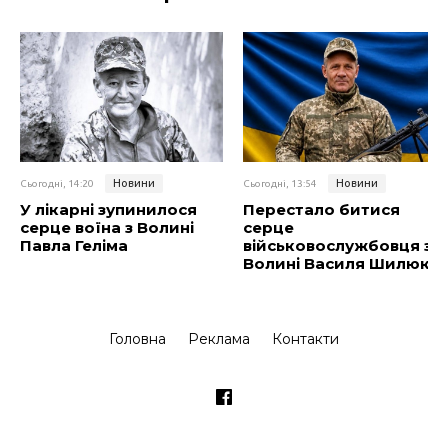
Новини
Новини
Сьогодні, 14:20
Сьогодні, 13:54
У лікарні зупинилося
Перестало битися
серце воїна з Волині
серце
Павла Геліма
військовослужбовця з
Волині Василя Шилюка
Головна
Реклама
Контакти