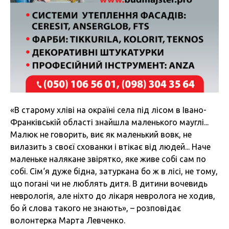
«В старому хліві на окраїні села під лісом в Івано-
Франківській області знайшла маленького мауглі...
Малюк не говорить, виє як маленький вовк, не
вилазить з своєї схованки і втікає від людей... Наче
маленьке налякане звірятко, яке живе собі сам по
собі. Сім‘я дуже бідна, затуркана бо ж в лісі, не тому,
що погані чи не люблять дитя. В дитини вочевидь
неврологія, але ніхто до лікаря невролога не ходив,
бо й слова такого не знають», – розповідає
волонтерка Марта Левченко.