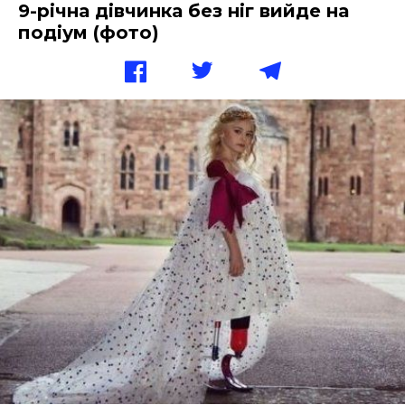
9-річна дівчинка без ніг вийде на
подіум (фото)