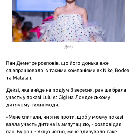
Дейзі
Пан Деметре розповів, що його донька вже
співпраціювала із такими компаніями як Nike, Boden
та Matalan.
Дейзі, яка вийде на подіум 8 вересня, раніше брала
участь у показі Lulu et Gigi на Лондонському
дитячому тижні моди.
«Мене спитали, чи я не проти, щоб у моєму показі
взяла участь дитина із ампутацією, - розповідає
пані Буїрон. - Якщо чесно, мене здивувало таке