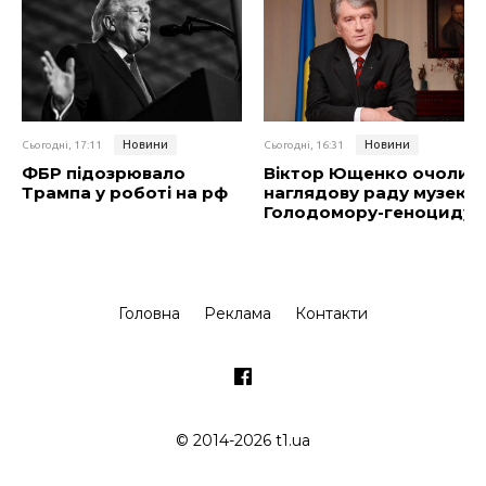
Новини
Новини
Сьогодні, 17:11
Сьогодні, 16:31
ФБР підозрювало
Віктор Ющенко очолив
Трампа у роботі на рф
наглядову раду музею
Голодомору-геноциду
Головна
Реклама
Контакти
© 2014-2026 t1.ua