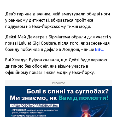
Дев'ятирічна дівчинка, якій ампутували обидві ноги
у ранньому дитинстві, збирається пройтися
подіумом на Нью-Йоркському тижні моди.
Дейзі-Мей Деметре з Бірмінгема обрали для участі у
показі Lulu et Gigi Couture, після того, як засновниця
бренду побачила її дефіле в Лондоні, - пише
ВВС.
Ені Хегедус-Буїрон сказала, що Дейзі буде першою
дитиною без обох ніг, яка візьме участь в
офіційному показі Тижня моди у Нью-Йорку.
РЕКЛАМА