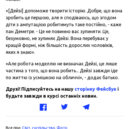
«[Дейзі] допоможе творити історію. Добре, що вона
зробить це першою, але я сподіваюсь, що згодом
діти з ампутацією робитимуть таке постійно, - каже
пан Деметре. - Це не повинно вас зупиняти. Це,
безумовно, не зупиняє Дейзі. Вона перебуває у
кращій формі, ніж більшість дорослих чоловіків,
яких я знаю».
«Але робота моделлю не визначає Дейзі, це лише
частина з того, що вона робить... Дейзі завжди іде
по життю із усмішкою на обличчі», - додає батько.
Друзі! Підписуйтесь на нашу
сторінку Фейсбук
і
будьте завжди в курсі останніх новин.
Все про:
Світ
,
суспільство
,
Фото