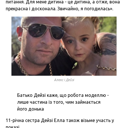
питання. Для мене дитина - це дитина, а отже, вона
прекрасна і досконала. Звичайно, я погодилась».
Алекс і Дейзі
Батько Дейзі каже, що робота моделлю -
лише частина із того, чим займається
його донька
11-річна сестра Дейзі Елла також візьме участь у
показі.