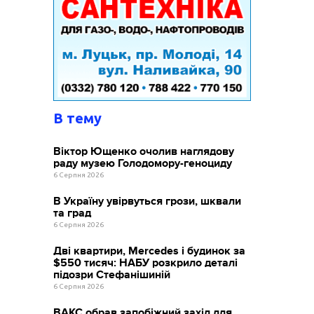
В тему
Віктор Ющенко очолив наглядову
раду музею Голодомору-геноциду
6 Серпня 2026
В Україну увірвуться грози, шквали
та град
6 Серпня 2026
Дві квартири, Mercedes і будинок за
$550 тисяч: НАБУ розкрило деталі
підозри Стефанішиній
6 Серпня 2026
ВАКС обрав запобіжний захід для