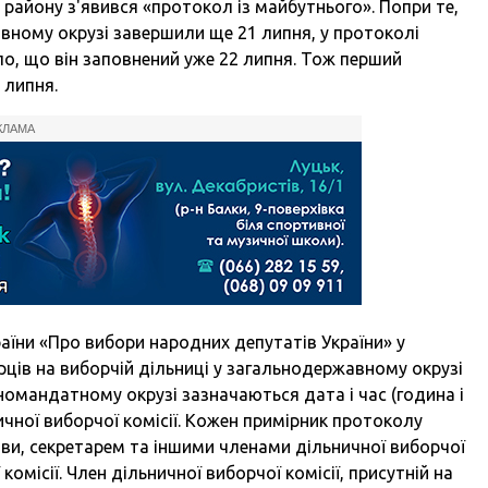
 району з'явився «протокол із майбутнього». Попри те,
вному окрузі завершили ще 21 липня, у протоколі
ло, що він заповнений уже 22 липня. Тож перший
 липня.
КЛАМА
раїни «Про вибори народних депутатів України» у
рців на виборчій дільниці у загальнодержавному окрузі
омандатному окрузі зазначаються дата і час (година і
чної виборчої комісії. Кожен примірник протоколу
ви, секретарем та іншими членами дільничної виборчої
ї комісії. Член дільничної виборчої комісії, присутній на