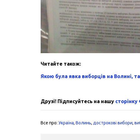
Читайте також:
Якою була явка виборців на Волині, та
Друзі! Підписуйтесь на нашу
сторінку
Все про:
Україна
,
Волинь
,
дострокові вибори
,
ви