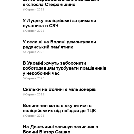
експосла Стефанішиної
6 Серпня 2026
У Луцьку поліцейські затримали
лучанина в СЗЧ
6 Серпня 2026
У селищі на Волині демонтували
радянський пам'ятник
6 Серпня 2026
В Україні хочуть заборонити
роботодавцям турбувати працівників
у неробочий час
6 Серпня 2026
Скільки на Волині є мільйонерів
6 Серпня 2026
Волинянин хотів відкупитися в
поліцейських від поїздки до ТЦК
6 Серпня 2026
На Донеччині загинув захисник з
Волині Віктор Сашко