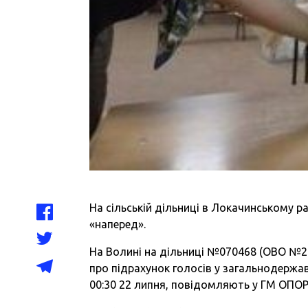
На сільській дільниці в Локачинському р
«наперед».
На Волині на дільниці №070468 (ОВО №20
про підрахунок голосів у загальнодерж
00:30 22 липня, повідомляють у ГМ ОПОР