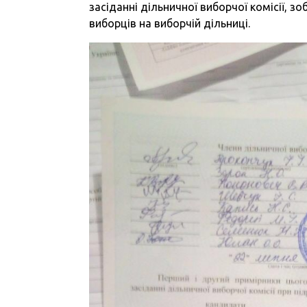
засіданні дільничної виборчої комісії, з
виборців на виборчій дільниці.