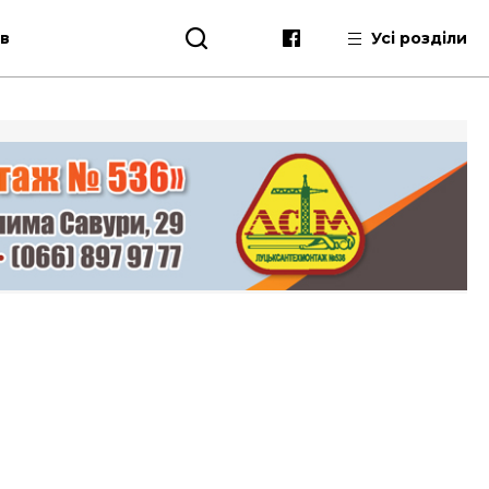
ів
Усі розділи