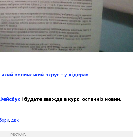
 який волинський округ – у лідерах
 Фейсбук
і будьте завжди в курсі останніх новин.
бори
,
двк
РЕКЛАМА