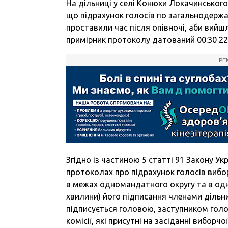
На дільниці у селі Конюхи Локачинського
що підрахунок голосів по загальнодержа
проставили час після опівночі, аби вийш
примірник протоколу датований 00:30 22
РЕ
Згідно із частиною 5 статті 91 Закону Ук
протоколах про підрахунок голосів вибо
в межах одномандатного округу та в одн
хвилини) його підписання членами дільни
підписується головою, заступником голо
комісії, які присутні на засіданні виборчо