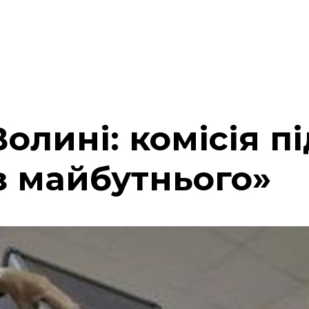
олині: комісія п
з майбутнього»