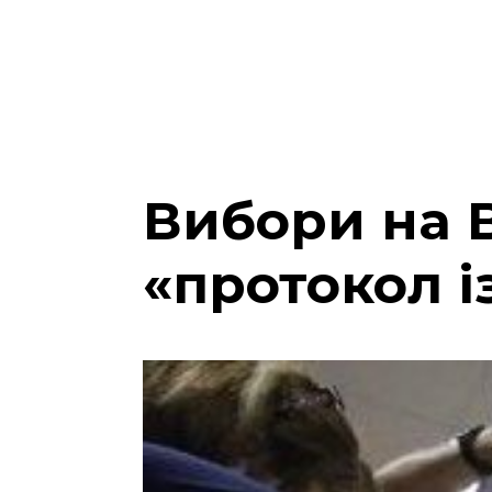
Вибори на В
«протокол і