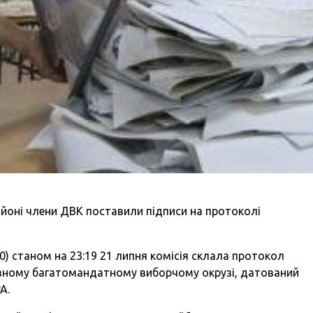
айоні члени ДВК поставили підписи на протоколі
) станом на 23:19 21 липня комісія склала протокол
авному багатомандатному виборчому окрузі, датований
А.