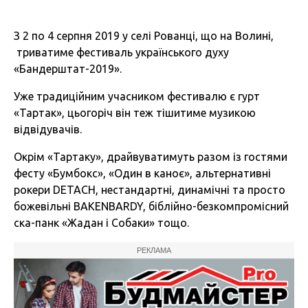
З 2 по 4 серпня 2019 у селі Рованці, що на Волині,
триватиме фестиваль українського духу
«Бандерштат-2019».
Уже традиційним учасником фестивалю є гурт
«Тартак», цьогоріч він теж тішитиме музикою
відвідувачів.
Окрім «Тартаку», драйвуватимуть разом із гостями
фесту «Бумбокс», «Один в каноє», альтернативні
рокери DETACH, нестандартні, динамічні та просто
божевільні BAKENBARDY, біблійно-безкомпромісний
ска-панк «Жадан і Собаки» тощо.
РЕКЛАМА