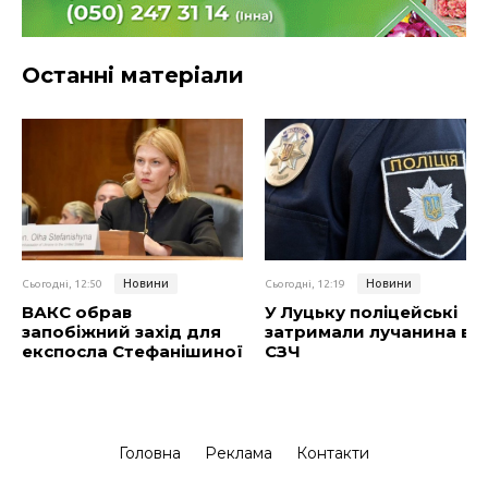
Останні матеріали
Новини
Новини
Сьогодні, 12:50
Сьогодні, 12:19
ВАКС обрав
У Луцьку поліцейські
запобіжний захід для
затримали лучанина в
експосла Стефанішиної
СЗЧ
Головна
Реклама
Контакти