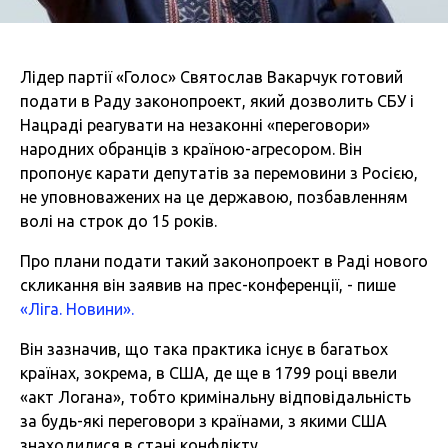
Лідер партії «Голос» Святослав Вакарчук готовий
подати в Раду законопроект, який дозволить СБУ і
Нацраді реагувати на незаконні «переговори»
народних обранців з країною-агресором. Він
пропонує карати депутатів за перемовини з Росією,
не уповноважених на це державою, позбавленням
волі на строк до 15 років.
Про плани подати такий законопроект в Раді нового
скликання він заявив на прес-конференції, - пише
«Ліга. Новини».
Він зазначив, що така практика існує в багатьох
країнах, зокрема, в США, де ще в 1799 році ввели
«акт Логана», тобто кримінальну відповідальність
за будь-які переговори з країнами, з якими США
знаходилися в стані конфлікту.