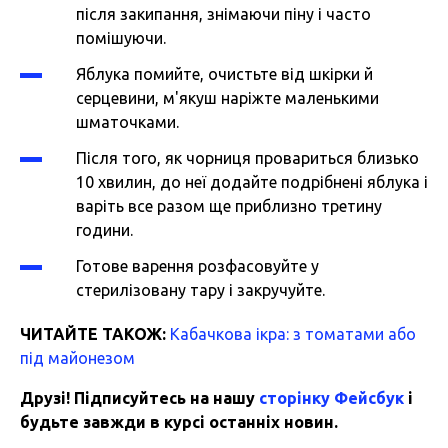
після закипання, знімаючи піну і часто
помішуючи.
Яблука помийте, очистьте від шкірки й
серцевини, м'якуш наріжте маленькими
шматочками.
Після того, як чорниця провариться близько
10 хвилин, до неї додайте подрібнені яблука і
варіть все разом ще приблизно третину
години.
Готове варення розфасовуйте у
стерилізовану тару і закручуйте.
ЧИТАЙТЕ ТАКОЖ:
Кабачкова ікра: з томатами або
під майонезом
Друзі! Підписуйтесь на нашу
сторінку Фейсбук
і
будьте завжди в курсі останніх новин.