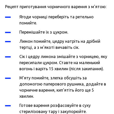
Рецепт приготування чорничного варення з м'ятою:
Ягоди чорниці переберіть та ретельно
помийте.
Перемішайте їх з цукром.
Лимон помийте, цедру натріть на дрібній
тертці, а з м'якоті вичавіть сік.
Сік і цедру лимона змішайте з чорницею, яку
пересипали цукром. Ставте на маленький
вогонь і варіть 15 хвилин (після закипання).
М'яту помийте, злегка обсушіть за
допомогою паперового рушника, додайте в
чорничне варення, кип'ятіть його ще 5
хвилин.
Готове варення розфасовуйте в суху
стерилізовану тару і закупорюйте.