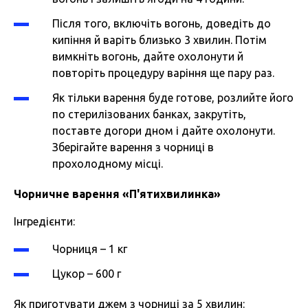
Після того, включіть вогонь, доведіть до
кипіння й варіть близько 3 хвилин. Потім
вимкніть вогонь, дайте охолонути й
повторіть процедуру варіння ще пару раз.
Як тільки варення буде готове, розлийте його
по стерилізованих банках, закрутіть,
поставте догори дном і дайте охолонути.
Зберігайте варення з чорниці в
прохолодному місці.
Чорничне варення
«
П'ятихвилинка
»
Інгредієнти:
Чорниця – 1 кг
Цукор – 600 г
Як приготувати джем з чорниці за 5 хвилин: