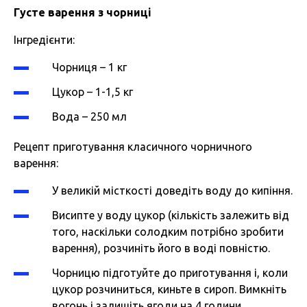
Густе варення з чорниці
Інгредієнти:
Чорниця – 1 кг
Цукор – 1-1,5 кг
Вода – 250 мл
Рецепт приготування класичного чорничного
варення:
У великій місткості доведіть воду до кипіння.
Висипте у воду цукор (кількість залежить від
того, наскільки солодким потрібно зробити
варення), розчиніть його в воді повністю.
Чорницю підготуйте до приготування і, коли
цукор розчиниться, киньте в сироп. Вимкніть
вогонь і залишіть ягоди на 4 години.