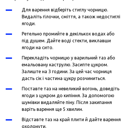
Для варення відберіть стиглу чорницю.
Видаліть гілочки, сміття, а також недостиглі
ягоди.
Ретельно промийте в декількох водах або
під душем. Дайте воді стекти, виклавши
ягоди на сито.
Перекладіть чорницю у варильний таз або
емальовану каструлю. Засипте цукром.
Залиште на 3 години. За цей час чорниця
дасть сік і частина цукру розчиниться.
Поставте таз на невеликий вогонь, доведіть
ягоди з цукром до кипіння. За допомогою
шумівки видаляйте піну. Після закипання
варіть варення ще 5 хвилин.
Відставте таз на край плити й дайте варення
охолонути.