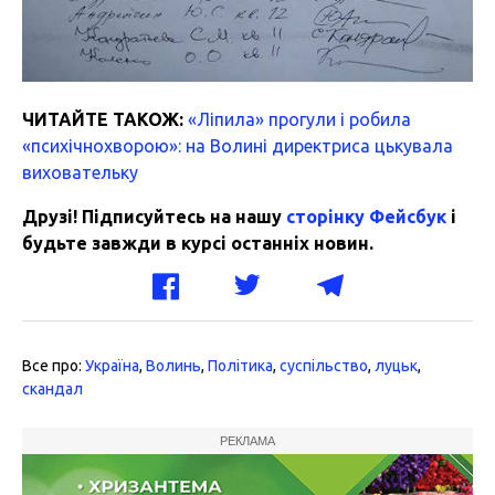
ЧИТАЙТЕ ТАКОЖ:
«Ліпила» прогули і робила
«психічнохворою»: на Волині директриса цькувала
виховательку
Друзі! Підписуйтесь на нашу
сторінку Фейсбук
і
будьте завжди в курсі останніх новин.
Все про:
Україна
,
Волинь
,
Політика
,
суспільство
,
луцьк
,
скандал
РЕКЛАМА