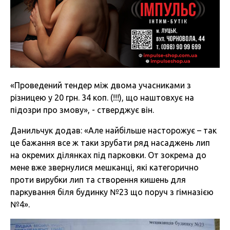
«Проведений тендер між двома учасниками з
різницею у 20 грн. 34 коп. (!!!), що наштовхує на
підозри про змову», - стверджує він.
Данильчук додав: «Але найбільше насторожує – так
це бажання все ж таки зрубати ряд насаджень лип
на окремих ділянках під парковки. От зокрема до
мене вже звернулися мешканці, які категорично
проти вирубки лип та створення кишень для
паркування біля будинку №23 що поруч з гімназією
№4».