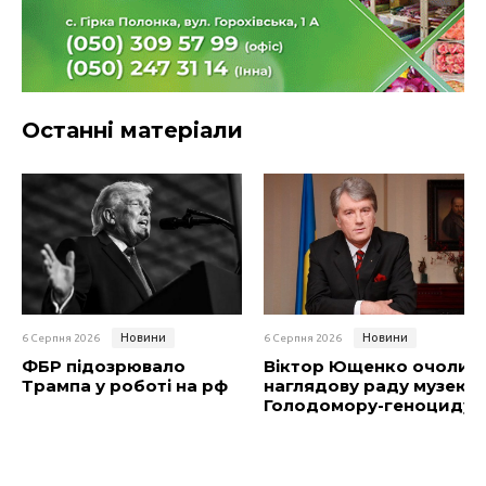
Останні матеріали
Новини
Новини
6 Серпня 2026
6 Серпня 2026
ФБР підозрювало
Віктор Ющенко очолив
Трампа у роботі на рф
наглядову раду музею
Голодомору-геноциду