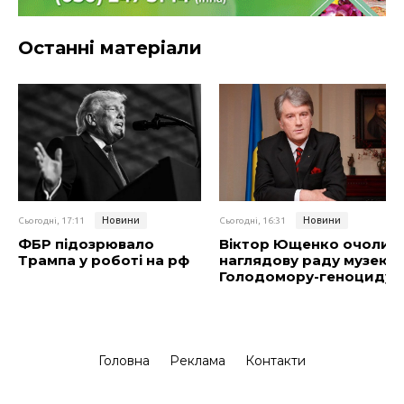
Останні матеріали
Новини
Новини
Сьогодні, 17:11
Сьогодні, 16:31
ФБР підозрювало
Віктор Ющенко очолив
Трампа у роботі на рф
наглядову раду музею
Голодомору-геноциду
Головна
Реклама
Контакти