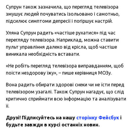
Супрун також зазначила, що перегляд телевізора
змушує людей почуватись ізольовано і самотньо,
підсилює симптоми депресії і погіршує настрій.
Уляна Супрун радить «частіше рухатися» під час
перегляду телевізора. Наприклад, можна ставити
пульт управління далеко від крісла, щоб частіше
виникала необхідність вставати.
«Не робіть перегляд телевізора виправданням, щоб
поїсти нездорову їжу», – пише керівниця МОЗу.
Вона радить обирати здорові снеки чи не їсти перед
телевізором узагалі. Також Супрун нагадує, що слід
критично сприймати всю інформацію та аналізувати
її.
Друзі! Підписуйтесь на нашу
сторінку Фейсбук
і
будьте завжди в курсі останніх новин.