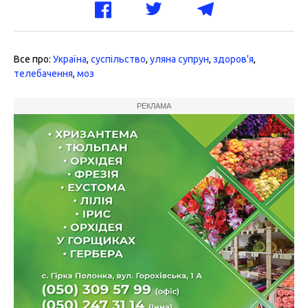
Все про:
Україна
,
суспільство
,
уляна супрун
,
здоров'я
,
телебачення
,
моз
РЕКЛАМА