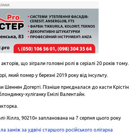
КЛАМА
кторів, що зіграли головні ролі в серіалі 20 років тому.
рі, який помер у березні 2019 року від інсульту.
и Шеннен Догерті. Пізніше приєдналася до касти Крістін
і блондинку-хуліганку Емілі Валентайн.
акторка.
рлі-Хіллз, 90210» запланована на 7 серпня цього року
ла заміж за удвічі старшого російського олігарха