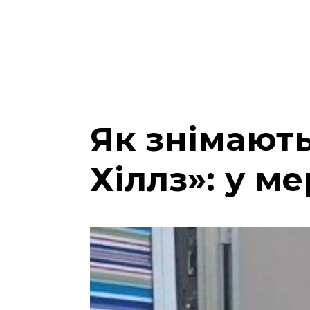
Як знімают
Хіллз»: у м