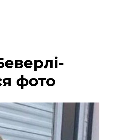
еверлі-
ся фото