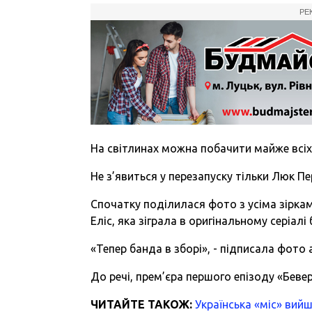
РЕ
На світлинах можна побачити майже всіх а
Не з’явиться у перезапуску тільки Люк Пер
Спочатку поділилася фото з усіма зіркам
Еліс, яка зіграла в оригінальному серіал
«Тепер банда в зборі», - підписала фото 
До речі, прем’єра першого епізоду «Беве
ЧИТАЙТЕ ТАКОЖ:
Українська «міс» вийш