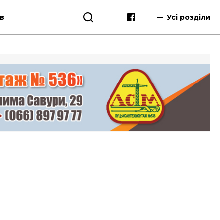
ів
Усі розділи