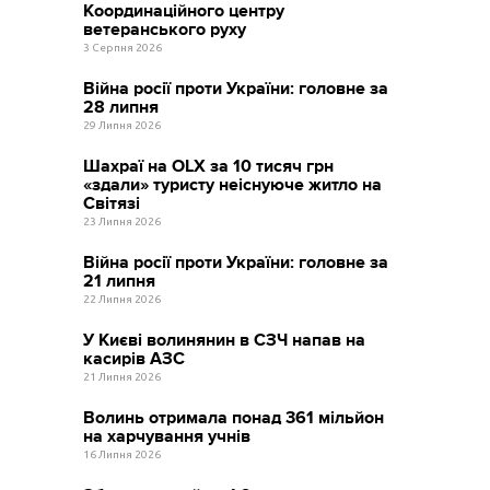
Координаційного центру
ветеранського руху
3 Серпня 2026
Війна росії проти України: головне за
28 липня
29 Липня 2026
Шахраї на OLX за 10 тисяч грн
«здали» туристу неіснуюче житло на
Світязі
23 Липня 2026
Війна росії проти України: головне за
21 липня
22 Липня 2026
У Києві волинянин в СЗЧ напав на
касирів АЗС
21 Липня 2026
Волинь отримала понад 361 мільйон
на харчування учнів
16 Липня 2026