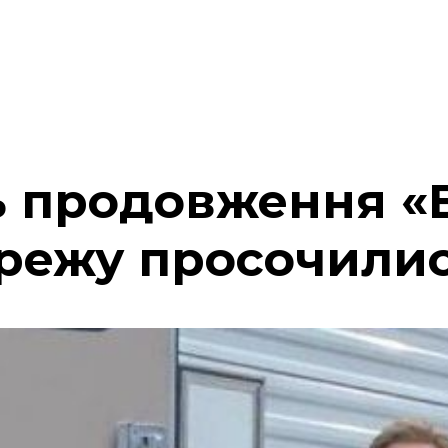
ь продовження «Б
ережу просочили