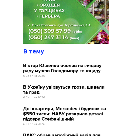
В тему
Віктор Ющенко очолив наглядову
раду музею Голодомору-геноциду
6 Серпня 2026
В Україну увірвуться грози, шквали
та град
6 Серпня 2026
Дві квартири, Mercedes і будинок за
$550 тисяч: НАБУ розкрило деталі
підозри Стефанішиній
6 Серпня 2026
ВАКС обрав запобіжний захід для