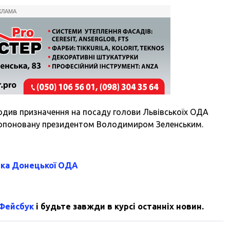
КЛАМА
годив призначення на посаду голови Львівськоїх ОДА
ропоновану президентом Володимиром Зеленським.
ика Донецької ОДА
 Фейсбук
і будьте завжди в курсі останніх новин.