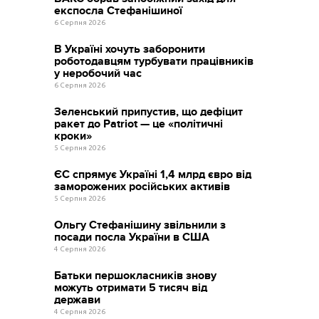
експосла Стефанішиної
6 Серпня 2026
В Україні хочуть заборонити
роботодавцям турбувати працівників
у неробочий час
6 Серпня 2026
Зеленський припустив, що дефіцит
ракет до Patriot — це «політичні
кроки»
5 Серпня 2026
ЄС спрямує Україні 1,4 млрд євро від
заморожених російських активів
5 Серпня 2026
Ольгу Стефанішину звільнили з
посади посла України в США
4 Серпня 2026
Батьки першокласників знову
можуть отримати 5 тисяч від
держави
4 Серпня 2026