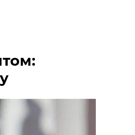
нтом:
у