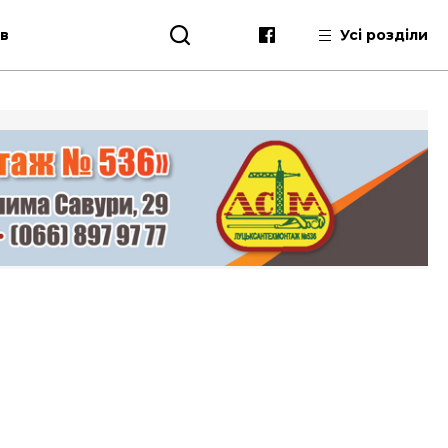
ів
Усі розділи