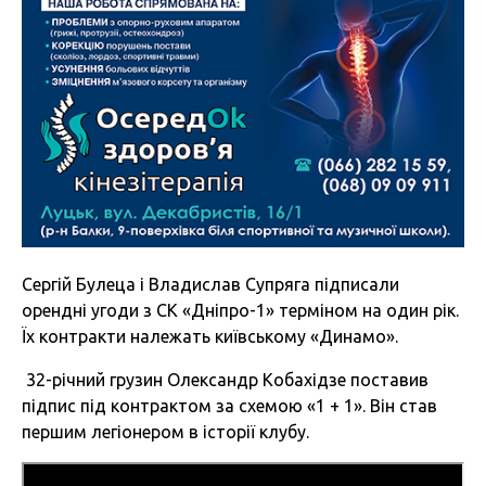
Сергій Булеца і Владислав Супряга підписали
орендні угоди з СК «Дніпро-1» терміном на один рік.
Їх контракти належать київському «Динамо».
32-річний грузин Олександр Кобахідзе поставив
підпис під контрактом за схемою «1 + 1». Він став
першим легіонером в історії клубу.