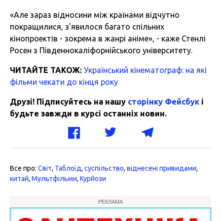
«Але зараз відносини між країнами відчутно
покращилися, з’явилося багато спільних
кінопроектів - зокрема в жанрі аніме», - каже Стенлі
Росен з Південнокаліфорнійського університету.
ЧИТАЙТЕ ТАКОЖ:
Український кінематограф: на які
фільми чекати до кінця року
Друзі! Підписуйтесь на нашу
сторінку Фейсбук
і
будьте завжди в курсі останніх новин.
Все про:
Світ
,
Таблоїд
,
суспільство
,
віднесені привидами
,
китай
,
Мультфільми
,
Курйози
РЕКЛАМА