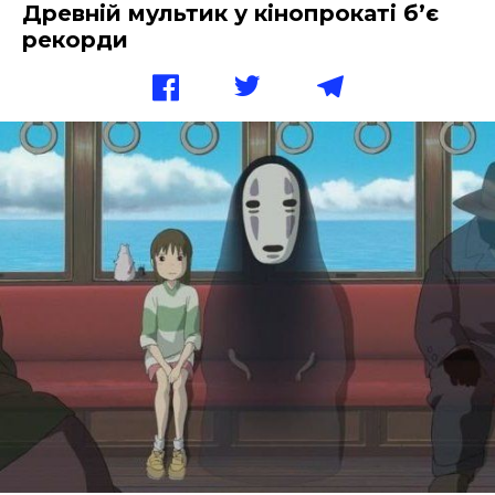
Древній мультик у кінопрокаті б’є
рекорди