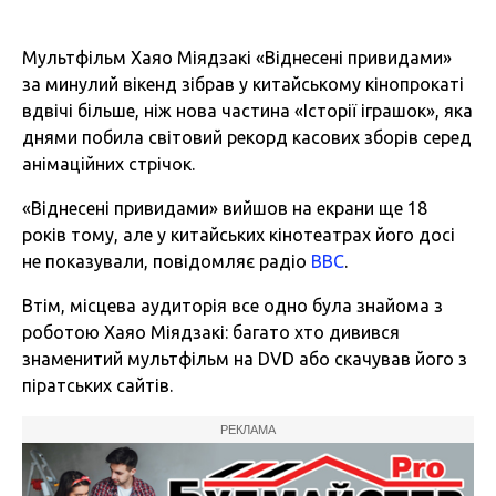
Мультфільм Хаяо Міядзакі «Віднесені привидами»
за минулий вікенд зібрав у китайському кінопрокаті
вдвічі більше, ніж нова частина «Історії іграшок», яка
днями побила світовий рекорд касових зборів серед
анімаційних стрічок.
«Віднесені привидами» вийшов на екрани ще 18
років тому, але у китайських кінотеатрах його досі
не показували, повідомляє радіо
ВВС
.
Втім, місцева аудиторія все одно була знайома з
роботою Хаяо Міядзакі: багато хто дивився
знаменитий мультфільм на DVD або скачував його з
піратських сайтів.
РЕКЛАМА