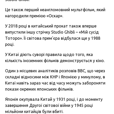
Це також перший неангломовний мультфільм, який
нагородили премією «Оскар».
У 2018 році в китайський прокат також вперше
випустили іншу стрічку Studio Ghibli – «Мій сусід
Тоторо». Її світова прем'єра відбулася ще у 1988
році.
У Китаї діють суворі правила щодо того, яка
кількість іноземних фільмів демонструється у кіно.
Один з місцевих аналітиків розповів BBC, що через
складні відносини між КНР і Японією у минулому, в
Китаї навіть зараз час від часу можуть забороняти
покази окремих японських фільмів.
Японія окупувала Китай у 1931 році, і до моменту
завершення Другої світової війни у 1945 році
мільйони китайців були вбиті.