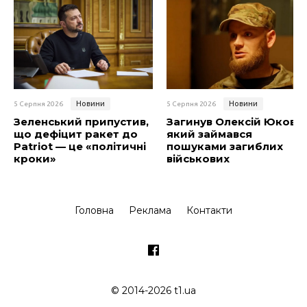
Новини
Новини
5 Серпня 2026
5 Серпня 2026
Зеленський припустив,
Загинув Олексій Юков,
що дефіцит ракет до
який займався
Patriot — це «політичні
пошуками загиблих
кроки»
військових
Головна
Реклама
Контакти
© 2014-2026 t1.ua