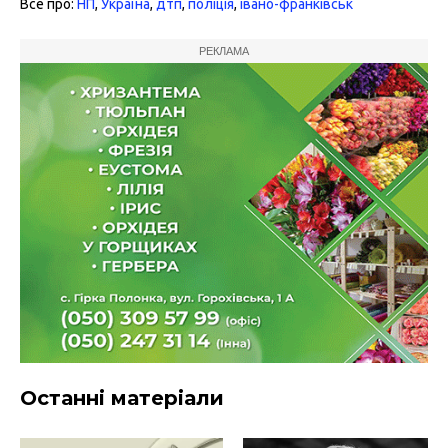
Все про:
НП
,
Україна
,
дтп
,
поліція
,
івано-франківськ
РЕКЛАМА
Останні матеріали