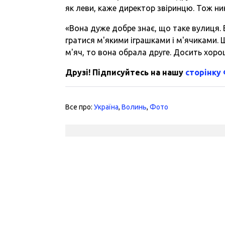
як леви, каже директор звіринцю. Тож ни
«Вона дуже добре знає, що таке вулиця. 
гратися м'якими іграшками і м'ячиками. Щ
м'яч, то вона обрала друге. Досить хоро
Друзі! Підписуйтесь на нашу
сторінку
Все про:
Україна
,
Волинь
,
Фото