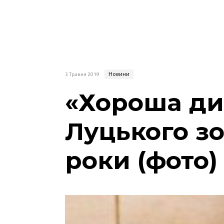
Новини
3 Травня 2019
«Хороша дит
Луцького з
роки (фото)