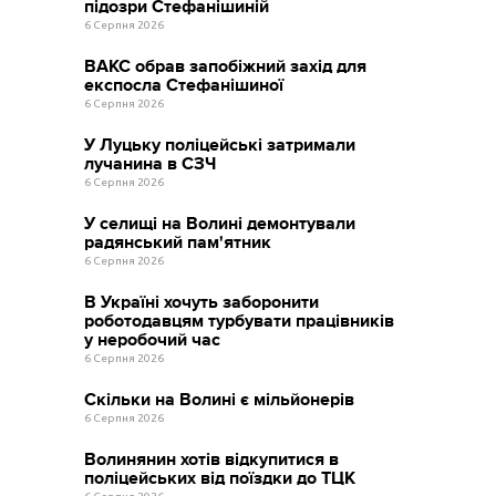
підозри Стефанішиній
6 Серпня 2026
ВАКС обрав запобіжний захід для
експосла Стефанішиної
6 Серпня 2026
У Луцьку поліцейські затримали
лучанина в СЗЧ
6 Серпня 2026
У селищі на Волині демонтували
радянський пам'ятник
6 Серпня 2026
В Україні хочуть заборонити
роботодавцям турбувати працівників
у неробочий час
6 Серпня 2026
Скільки на Волині є мільйонерів
6 Серпня 2026
Волинянин хотів відкупитися в
поліцейських від поїздки до ТЦК