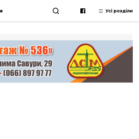
ів
Усі розділи