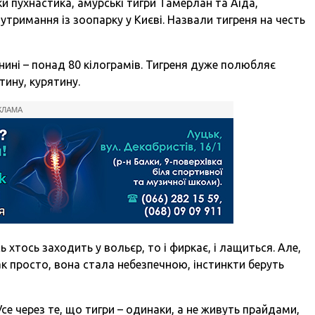
ки пухнастика, амурські тигри Тамерлан та Аіда,
утримання із зоопарку у Києві. Назвали тигреня на честь
а нині – понад 80 кілограмів. Тигреня дуже полюбляє
тину, курятину.
КЛАМА
сь хтось заходить у вольєр, то і фиркає, і лащиться. Але,
ак просто, вона стала небезпечною, інстинкти беруть
Усе через те, що тигри – одинаки, а не живуть прайдами,