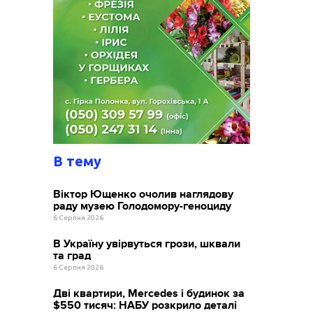
В тему
Віктор Ющенко очолив наглядову
раду музею Голодомору-геноциду
6 Серпня 2026
В Україну увірвуться грози, шквали
та град
6 Серпня 2026
Дві квартири, Mercedes і будинок за
$550 тисяч: НАБУ розкрило деталі