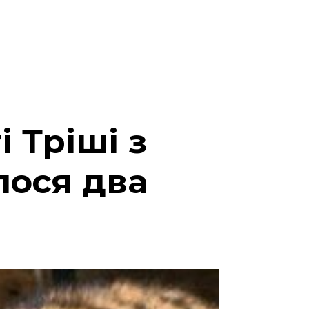
 Тріші з
лося два