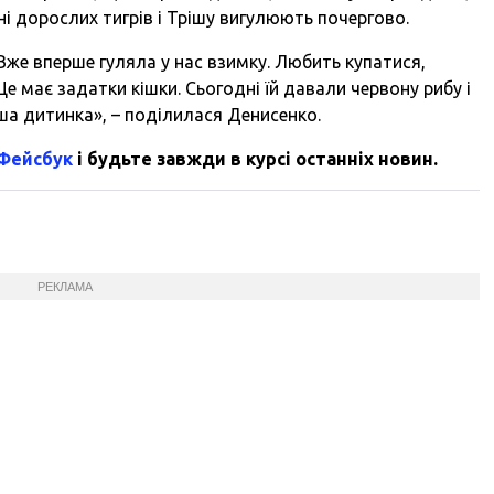
ні дорослих тигрів і Трішу вигулюють почергово.
Вже вперше гуляла у нас взимку. Любить купатися,
е має задатки кішки. Сьогодні їй давали червону рибу і
ша дитинка», – поділилася Денисенко.
 Фейсбук
і будьте завжди в курсі останніх новин.
РЕКЛАМА