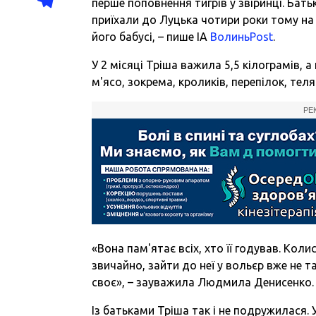
перше поповнення тигрів у звіринці. Бать
приїхали до Луцька чотири роки тому на 
його бабусі, – пише ІА
ВолиньPost
.
У 2 місяці Тріша важила 5,5 кілограмів, 
м'ясо, зокрема, кроликів, перепілок, теля
РЕ
«Вона пам'ятає всіх, хто її годував. Коли
звичайно, зайти до неї у вольєр вже не т
своє», – зауважила Людмила Денисенко.
Із батьками Тріша так і не подружилася. 