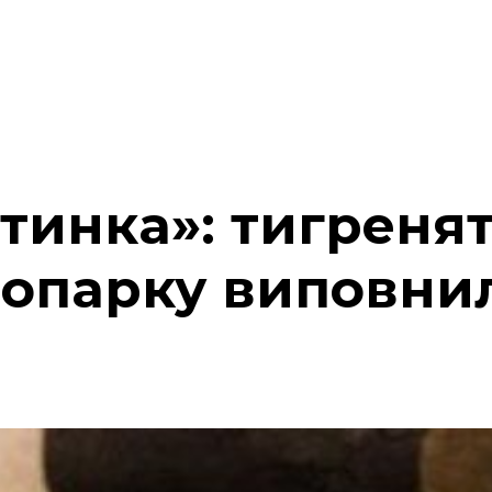
инка»: тигреняті
оопарку виповни