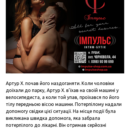
Артур Х. почав його наздоганяти. Коли чоловіки
доїхали до парку, Артур Х. в’їхав на своїй машині у
велосипедиста, а коли той упав, проїхався по його
тілу передньою віссю машини. Потерпілому надали
допомогу свідки цієї ситуації. На місце події була
викликана швидка допомога, яка забрала
потерпілого до лікарні. Він отримав серйозні