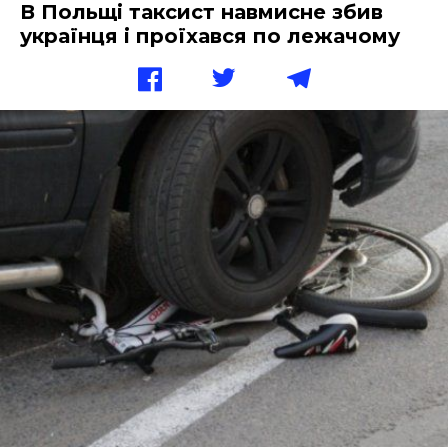
В Польщі таксист навмисне збив
українця і проїхався по лежачому