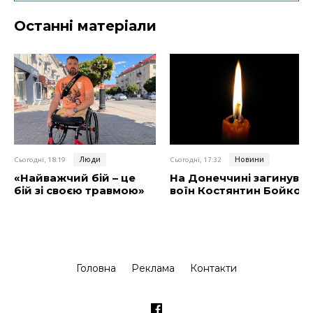
Останні матеріали
Люди
Новини
Сьогодні, 18:19
Сьогодні, 17:32
«Найважчий бій – це
На Донеччині загинув
бій зі своєю травмою»
воїн Костянтин Бойко
Головна
Реклама
Контакти