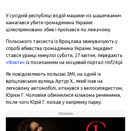
У сусідній республіці водій машини «із шашечками»
намагався убити громадянина України:
цілеспрямовано збив і проїхався по лежачому.
Польського таксиста із Вроцлава звинувачують у
спробі вбивства громадянина України. Інцидент
стався уранці минулої суботи, 27 квітня, передають
«Факти»
із посиланням на місцевий портал rmf24.pl.
Як повідомляють польські ЗМІ, на одній із
вроцлавських вулиць Артур Х., який їхав на
легковому автомобілі, зіткнувся з велосипедистом,
Юрієм Г. Чоловіки обмінялися кількома реченнями,
після чого Юрій Г. поїхав у напрямку парку.
РЕКЛАМА