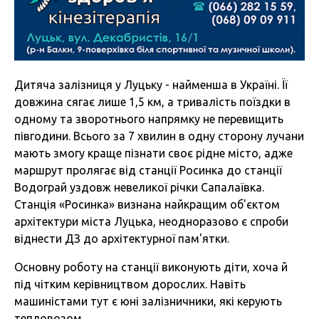
Дитяча залізниця у Луцьку - найменша в Україні. Її
довжина сягає лише 1,5 км, а тривалість поїздки в
одному та зворотнього напрямку не перевищить
півгодини. Всього за 7 хвилин в одну сторону лучани
мають змогу краще пізнати своє рідне місто, адже
маршрут пролягає від станції Росинка до станції
Водограй уздовж невеликої річки Сапалаївка.
Станція «Росинка» визнана найкращим об'єктом
архітектури міста Луцька, неодноразово є спроби
віднести ДЗ до архітектурної пам'ятки.
Основну роботу на станції виконують діти, хоча й
під чітким керівництвом дорослих. Навіть
машиністами тут є юні залізничники, які керують
тепловозом.