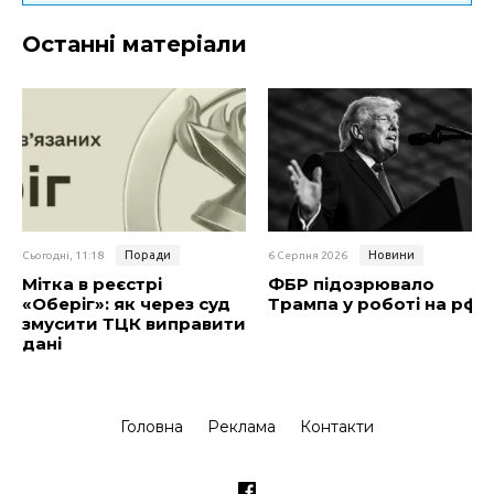
Останні матеріали
Поради
Новини
Сьогодні, 11:18
6 Серпня 2026
Мітка в реєстрі
ФБР підозрювало
«Оберіг»: як через суд
Трампа у роботі на рф
змусити ТЦК виправити
дані
Головна
Реклама
Контакти