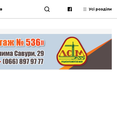
ів
Усі розділи