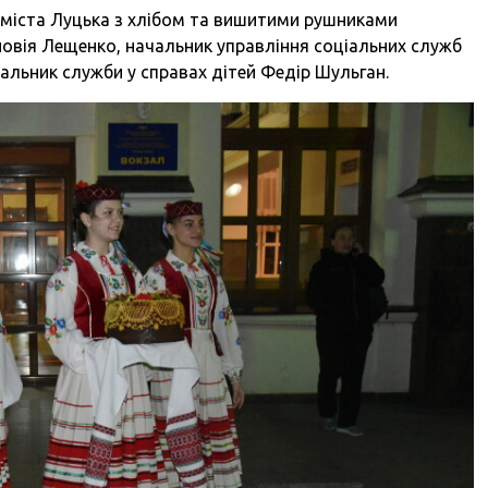
л міста Луцька з хлібом та вишитими рушниками
новія Лещенко, начальник управління соціальних служб
ачальник служби у справах дітей Федір Шульган.