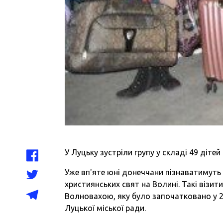
У Луцьку зустріли групу у складі 49 діте
Уже вп'яте юні донеччани пізнаватимуть
християнських свят на Волині. Такі візит
Волновахою, яку було започатковано у 2
Луцької міської ради.