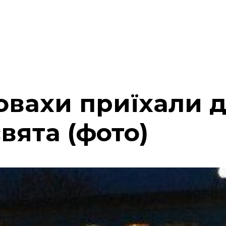
овахи приїхали 
вята (фото)