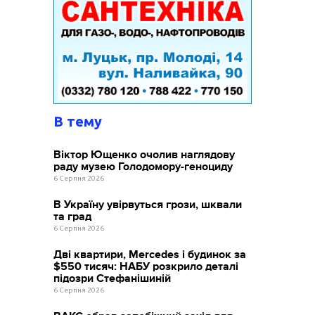
В тему
Віктор Ющенко очолив наглядову
раду музею Голодомору-геноциду
6 Серпня 2026
В Україну увірвуться грози, шквали
та град
6 Серпня 2026
Дві квартири, Mercedes і будинок за
$550 тисяч: НАБУ розкрило деталі
підозри Стефанішиній
6 Серпня 2026