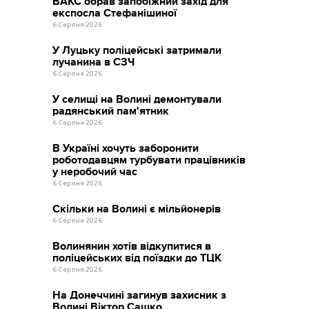
ВАКС обрав запобіжний захід для
експосла Стефанішиної
6 Серпня 2026
У Луцьку поліцейські затримали
лучанина в СЗЧ
6 Серпня 2026
У селищі на Волині демонтували
радянський пам'ятник
6 Серпня 2026
В Україні хочуть заборонити
роботодавцям турбувати працівників
у неробочий час
6 Серпня 2026
Скільки на Волині є мільйонерів
6 Серпня 2026
Волинянин хотів відкупитися в
поліцейських від поїздки до ТЦК
6 Серпня 2026
На Донеччині загинув захисник з
Волині Віктор Сашко