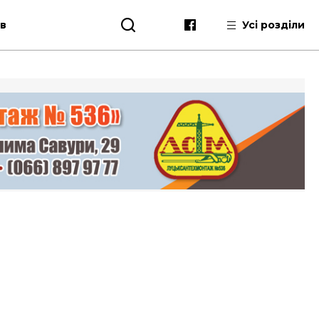
ів
Усі розділи