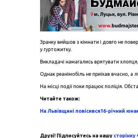
Зранку вийшов з кімнати і довго не пов
у гуртожитку.
Викладачі намагались врятувати хлопця, 
Однак реанімобіль не приїхав вчасно, а лі
На місці події поки працює поліція. Обст
Читайте також:
На Львівщині повісився16-річний юна
Друзі! Підписуйтесь на нашу
сторінку