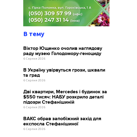
В тему
Віктор Ющенко очолив наглядову
раду музею Голодомору-геноциду
6 Серпня 2026
В Україну увірвуться грози, шквали
та град
6 Серпня 2026
Дві квартири, Mercedes і будинок за
$550 тисяч: НАБУ розкрило деталі
підозри Стефанішиній
6 Серпня 2026
ВАКС обрав запобіжний захід для
експосла Стефанішиної
6 Серпня 2026