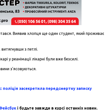
ертався. Виявив хлопця ще один студент, який проживає
витягнувши з петлі.
карі у реанімації лікарні були вже безсилі.
авини з’ясовуються.
к: поліція засекретила передсмертну записку
 Фейсбук
і будьте завжди в курсі останніх новин.