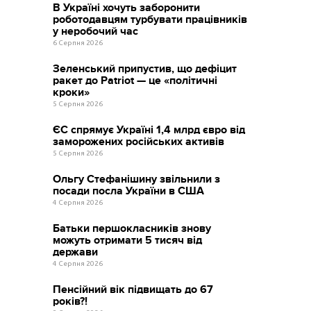
В Україні хочуть заборонити
роботодавцям турбувати працівників
у неробочий час
6 Серпня 2026
Зеленський припустив, що дефіцит
ракет до Patriot — це «політичні
кроки»
5 Серпня 2026
ЄС спрямує Україні 1,4 млрд євро від
заморожених російських активів
5 Серпня 2026
Ольгу Стефанішину звільнили з
посади посла України в США
4 Серпня 2026
Батьки першокласників знову
можуть отримати 5 тисяч від
держави
4 Серпня 2026
Пенсійний вік підвищать до 67
років?!