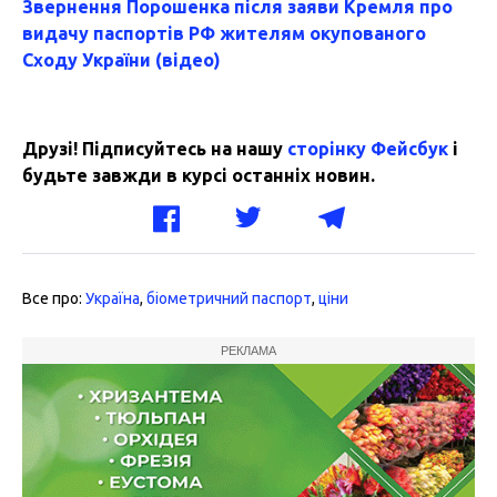
Звернення Порошенка після заяви Кремля про
видачу паспортів РФ жителям окупованого
Сходу України (відео)
Друзі! Підписуйтесь на нашу
сторінку Фейсбук
і
будьте завжди в курсі останніх новин.
Все про:
Україна
,
біометричний паспорт
,
ціни
РЕКЛАМА