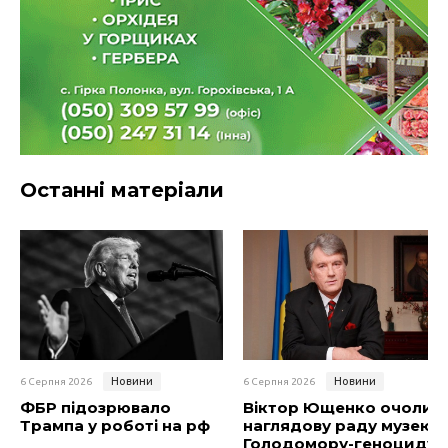
Останні матеріали
Новини
Новини
6 Серпня 2026
6 Серпня 2026
ФБР підозрювало
Віктор Ющенко очолив
Трампа у роботі на рф
наглядову раду музею
Голодомору-геноциду