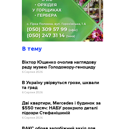
В тему
Віктор Ющенко очолив наглядову
раду музею Голодомору-геноциду
6 Серпня 2026
В Україну увірвуться грози, шквали
та град
6 Серпня 2026
Дві квартири, Mercedes і будинок за
$550 тисяч: НАБУ розкрило деталі
підозри Стефанішиній
6 Серпня 2026
ВАКС обрав запобіжний захід для