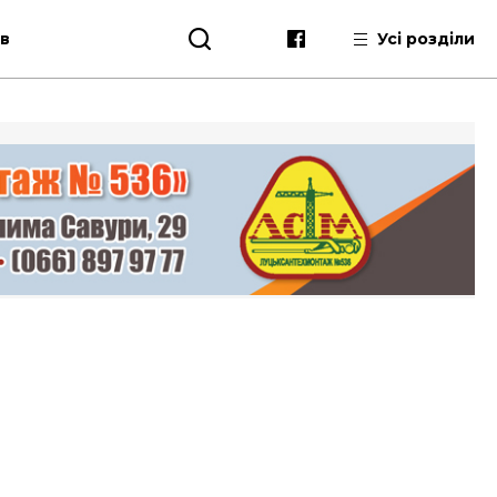
ів
Усі розділи