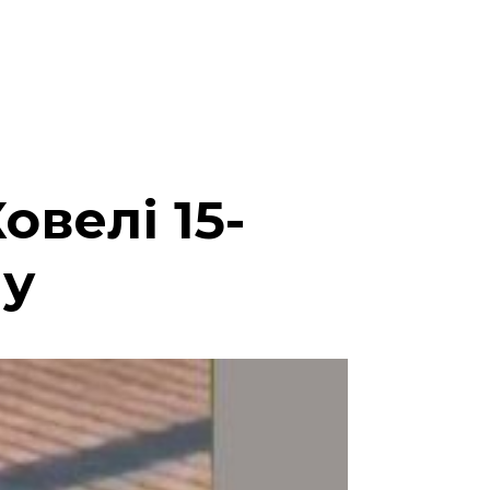
овелі 15-
ну