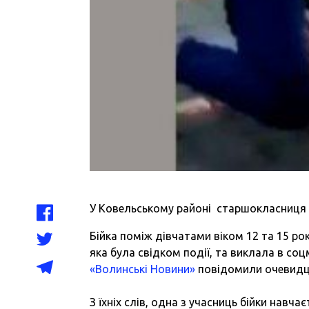
У Ковельському районі старшокласниця 
Бійка поміж дівчатами віком 12 та 15 рок
яка була свідком події, та виклала в со
«Волинські Новини»
повідомили очевидці, 
З їхніх слів, одна з учасниць бійки навча