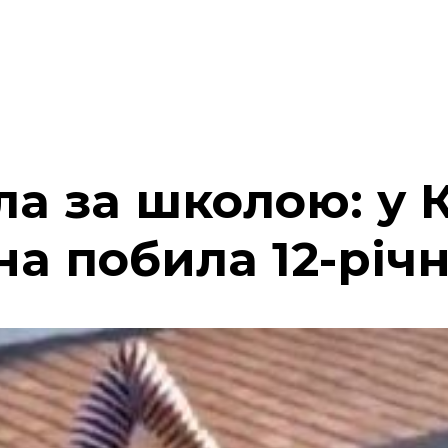
а за школою: у К
на побила 12-річ