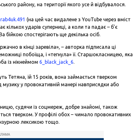
ького району, на території якого усе й відбувалося.
а
rab4uk.491
(на цей час видалене з YouTube через вміст
є кількох ударів суперниці, а коли та падає – б’є
За бійкою спостерігають ще декілька осіб.
ржачно в кінці заревіла», – авторка підписала ці
ожниці побоїща, і «тегнула» її. Старшокласницею, яка
ба із нікнеймом
6_black_jack_6
.
уть Тетяна, їй 15 років, вона займається тверком
 музику у провокативній манері навприсядки або
рницю, судячи із соцмереж, добре знайомі, також
ться тверком. У профілі обох – чимало провокативних
ензурною лексикою тощо.
КЛАМА