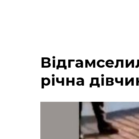
Відгамселил
річна дівчи