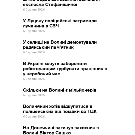
експосла Стефанішиної
6 Серпня 2026
У Луцьку поліцейські затримали
лучанина в СЗЧ
6 Серпня 2026
У селищі на Волині демонтували
радянський пам'ятник
6 Серпня 2026
В Україні хочуть заборонити
роботодавцям турбувати працівників
у неробочий час
6 Серпня 2026
Скільки на Волині є мільйонерів
6 Серпня 2026
Волинянин хотів відкупитися в
поліцейських від поїздки до ТЦК
6 Серпня 2026
На Донеччині загинув захисник з
Волині Віктор Сашко