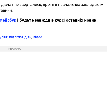
дівчат не звертались, проте в навчальних закладах їм
тавини.
 Фейсбук
і будьте завжди в курсі останніх новин.
улінг
,
підлітки
,
діти
,
Відео
РЕКЛАМА