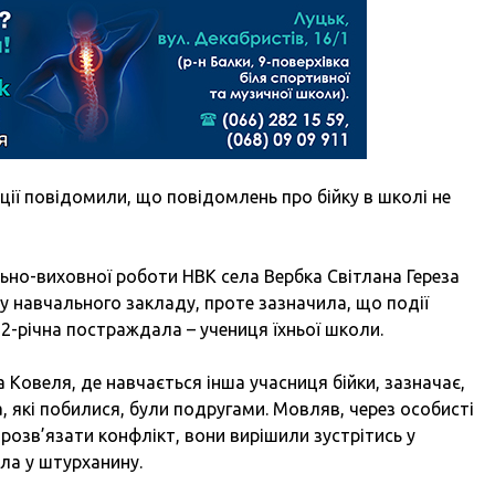
іції повідомили, що повідомлень про бійку в школі не
ьно-виховної роботи НВК села Вербка Світлана Гереза
у навчального закладу, проте зазначила, що події
 12-річна постраждала – учениця їхньої школи.
 Ковеля, де навчається інша учасниця бійки, зазначає,
 які побилися, були подругами. Мовляв, через особисті
розв’язати конфлікт, вони вирішили зустрітись у
ла у штурханину.