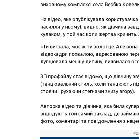
виховному комплексі села Вербка Ковельс
На відео, яке опублікувала користувачк
насилля у ньому), видно, як дівчина завда
кулаком, у той час коли жертва кричить. 
«Ти виграла, моє ж ти золотце. Але вона 
відеокадри похвалою, адресованою перем
лупцювала меншу дитину, виявилася осо
З її профайлу стає відомо, що дівчину зв
(танцювальний стиль, коли танцюють під
стоячи і рухаючи стегнами знизу вгору).
Авторка відео та дівчина, яка била супе
відвідують той самий заклад, де займаю
фото, коментарі та повідомлення з нец
РЕ