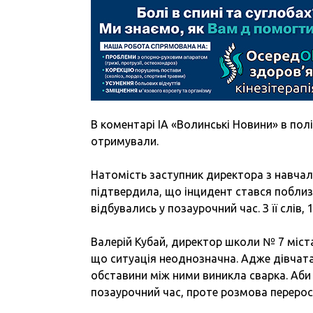
В коментарі ІА «Волинські Новини» в пол
отримували.
Натомість заступник директора з навчал
підтвердила, що інцидент стався поблиз
відбувались у позаурочний час. З її слів,
Валерій Кубай, директор школи № 7 міста
що ситуація неоднозначна. Адже дівчата,
обставини між ними виникла сварка. Аби 
позаурочний час, проте розмова перерос