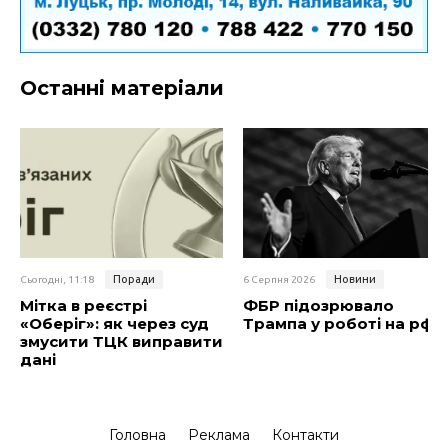
Останні матеріали
Поради
Новини
Сьогодні, 11:18
6 Серпня 2026
Мітка в реєстрі
ФБР підозрювало
«Оберіг»: як через суд
Трампа у роботі на рф
змусити ТЦК виправити
дані
Головна
Реклама
Контакти