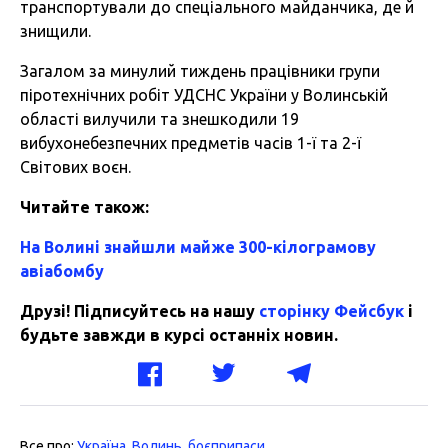
транспортували до спеціального майданчика, де й
знищили.
Загалом за минулий тиждень працівники групи
піротехнічних робіт УДСНС України у Волинській
області вилучили та знешкодили 19
вибухонебезпечних предметів часів 1-ї та 2-ї
Світових воєн.
Читайте також:
На Волині знайшли майже 300-кілограмову
авіабомбу
Друзі! Підписуйтесь на нашу
сторінку Фейсбук
і
будьте завжди в курсі останніх новин.
Все про:
Україна
,
Волинь
,
боєприпаси