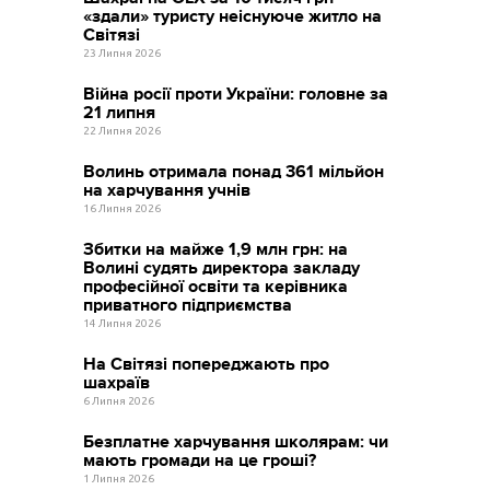
«здали» туристу неіснуюче житло на
Світязі
23 Липня 2026
Війна росії проти України: головне за
21 липня
22 Липня 2026
Волинь отримала понад 361 мільйон
на харчування учнів
16 Липня 2026
Збитки на майже 1,9 млн грн: на
Волині судять директора закладу
професійної освіти та керівника
приватного підприємства
14 Липня 2026
На Світязі попереджають про
шахраїв
6 Липня 2026
Безплатне харчування школярам: чи
мають громади на це гроші?
1 Липня 2026