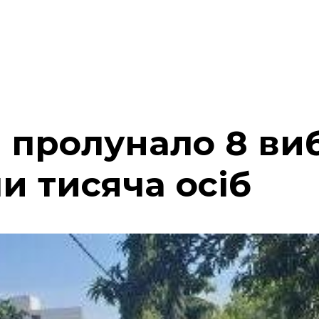
 пролунало 8 виб
и тисяча осіб