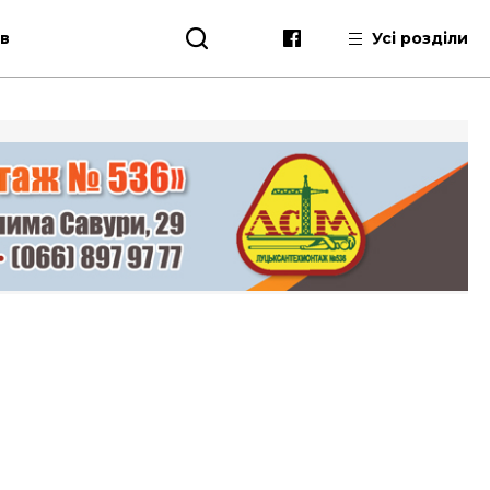
ів
Усі розділи