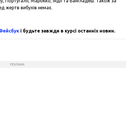
у, Португалії, Марокко, Індії та Бангладеш. Також за
ед жертв вибухів немає.
 Фейсбук
і будьте завжди в курсі останніх новин.
РЕКЛАМА