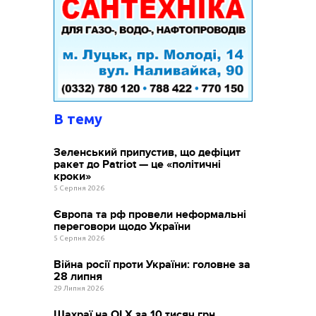
В тему
Зеленський припустив, що дефіцит
ракет до Patriot — це «політичні
кроки»
5 Серпня 2026
Європа та рф провели неформальні
переговори щодо України
5 Серпня 2026
Війна росії проти України: головне за
28 липня
29 Липня 2026
Шахраї на OLX за 10 тисяч грн