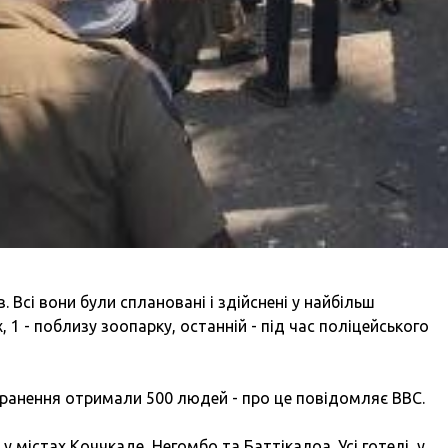
. Всі вони були сплановані і здійснені у найбільш
х, 1 - поблизу зоопарку, останній - під час поліцейського
поранення отримали 500 людей - про це повідомляє BBC.
 містах Коччкаде, Негомбо та Баттікалоа. Усі готелі, у