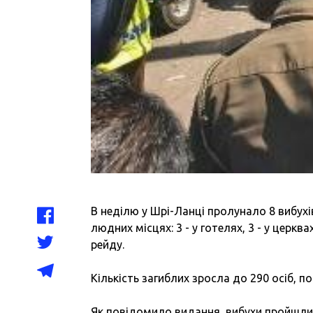
В неділю у Шрі-Ланці пролунало 8 вибухів
людних місцях: 3 - у готелях, 3 - у церква
рейду.
Кількість загиблих зросла до 290 осіб, 
Як повідомило видання, вибухи пройшли у