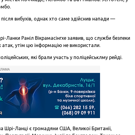
омбо.
після вибухів, однак хто саме здійснив напади —
Шрі-Ланки Раніл Вікрамасінгхе заявив, що служби безпеки
атак, утім цю інформацію не використали.
оліцейських, які брали участь у поліцейськлму рейді.
КЛАМА
а Шрі-Ланці є громадяни США, Великої Британії,