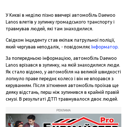
У Києві в неділю пізно ввечері автомобіль Daewoo
Lanos влетів у зупинку громадського транспорту і
травмував людей, які там знаходилися.
Свідком інциденту став екіпаж патрульної поліції,
який чергував неподалік, - повідомляє
Інформатор.
За попередньою інформацією, автомобіль Daewoo
Lanos врізався в зупинку, на якій знаходилися люди.
Як стало відомо, у автомобіля на великій швидкості
лопнуло праве переднє колесо і він не впорався з
керуванням. Після зіткнення автомобіль проїхав ще
деяку відстань, перш ніж зупинився в крайній правій
смузі. В результаті ДТП травмувалося двоє людей.
РЕКЛАМА