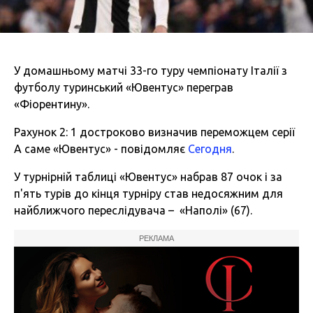
У домашньому матчі 33-го туру чемпіонату Італії з
футболу туринський «Ювентус» переграв
«Фіорентину».
Рахунок 2: 1 достроково визначив переможцем серії
А саме «Ювентус» - повідомляє
Сегодня
.
У турнірній таблиці «Ювентус» набрав 87 очок і за
п'ять турів до кінця турніру став недосяжним для
найближчого переслідувача – «Наполі» (67).
РЕКЛАМА