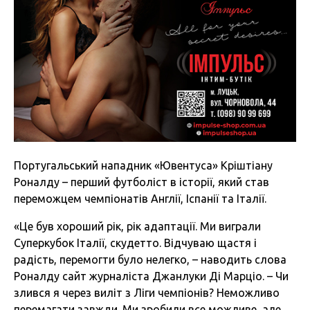
Португальський нападник «Ювентуса» Кріштіану
Роналду – перший футболіст в історії, який став
переможцем чемпіонатів Англії, Іспанії та Італії.
«Це був хороший рік, рік адаптації. Ми виграли
Суперкубок Італії, скудетто. Відчуваю щастя і
радість, перемогти було нелегко, – наводить слова
Роналду сайт журналіста Джанлуки Ді Марціо. – Чи
злився я через виліт з Ліги чемпіонів? Неможливо
перемагати завжди. Ми зробили все можливе, але