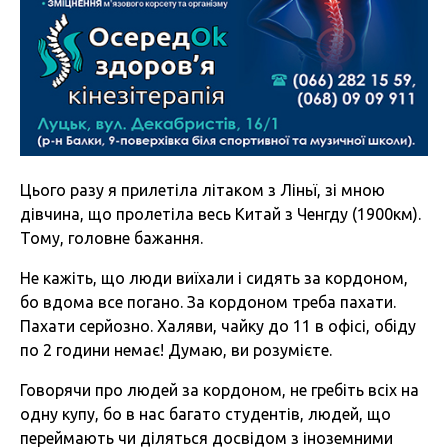
Цього разу я прилетіла літаком з Ліньї, зі мною
дівчина, що пролетіла весь Китай з Ченгду (1900км).
Тому, головне бажання.
Не кажіть, що люди виїхали і сидять за кордоном,
бо вдома все погано. За кордоном треба пахати.
Пахати серйозно. Халяви, чайку до 11 в офісі, обіду
по 2 години немає! Думаю, ви розумієте.
Говорячи про людей за кордоном, не гребіть всіх на
одну купу, бо в нас багато студентів, людей, що
переймають чи діляться досвідом з іноземними