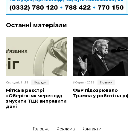
Останні матеріали
Поради
Новини
Сьогодні, 11:18
6 Серпня 2026
Мітка в реєстрі
ФБР підозрювало
«Оберіг»: як через суд
Трампа у роботі на рф
змусити ТЦК виправити
дані
Головна
Реклама
Контакти