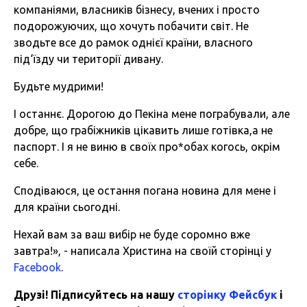
компаніями, власників бізнесу, вчених і просто
подорожуючих, що хочуть побачити світ. Не
зводьте все до рамок однієї країни, власного
під‘їзду чи території дивану.
Будьте мудрими!
І останнє. Дорогою до Пекіна мене пограбували, але
добре, що грабіжників цікавить лише готівка,а не
паспорт. І я не виню в своїх про*обах когось, окрім
себе.
Сподіваюся, це остання погана новина для мене і
для країни сьогодні.
Нехай вам за ваш вибір не буде соромно вже
завтра!», - написала Христина на своїй сторінці у
Facebook
.
Друзі! Підписуйтесь на нашу
сторінку Фейсбук
і