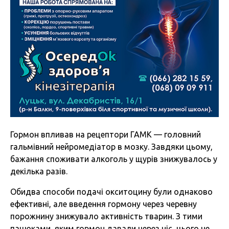
Гормон впливав на рецептори ГАМК — головний
гальмівний нейромедіатор в мозку. Завдяки цьому,
бажання споживати алкоголь у щурів знижувалось у
декілька разів.
Обидва способи подачі окситоцину були однаково
ефективні, але введення гормону через черевну
порожнину знижувало активність тварин. З тими
пацюками, яким гормон давали через ніс, цього не