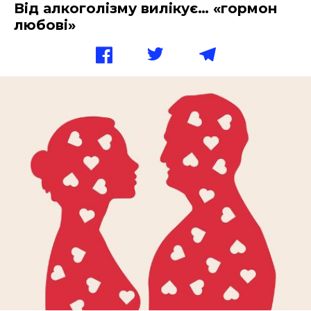
Від алкоголізму вилікує… «гормон
любові»