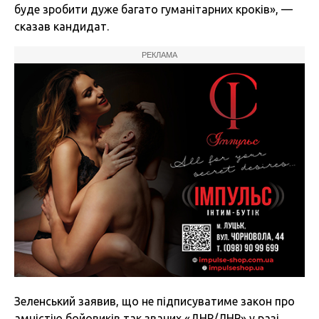
буде зробити дуже багато гуманітарних кроків», —
сказав кандидат.
РЕКЛАМА
Зеленський заявив, що не підписуватиме закон про
амністію бойовиків так званих «ДНР/ЛНР» у разі