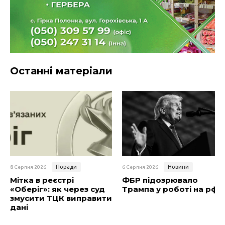
Останні матеріали
Поради
Новини
8 Серпня 2026
6 Серпня 2026
Мітка в реєстрі
ФБР підозрювало
«Оберіг»: як через суд
Трампа у роботі на рф
змусити ТЦК виправити
дані