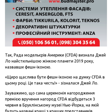
Так, Рада модельєрів Америки (CFDA) визнала Джей
Ло найстильнішою жінкою планети 2019 року,
назвавши фешн-іконою.
«Щиро щаслива бути фешн-іконою на думку CFDA в
цьому році. Це така честь!» - зізналася Джей Ло.
Зауважимо, що сама церемонія нагородження
премією вручення нагород CFDA відбудеться 3
червня в Бруклінському музеї Нью-Йорка, на якій
будуть названі кращі з кращих представників