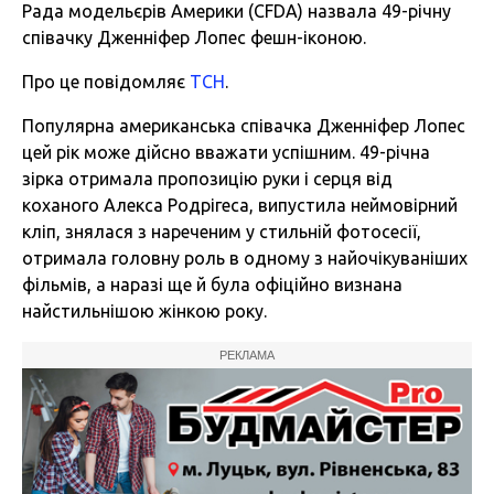
Рада модельєрів Америки (CFDA) назвала 49-річну
співачку Дженніфер Лопес фешн-іконою.
Про це повідомляє
ТСН
.
Популярна американська співачка Дженніфер Лопес
цей рік може дійсно вважати успішним. 49-річна
зірка отримала пропозицію руки і серця від
коханого Алекса Родрігеса, випустила неймовірний
кліп, знялася з нареченим у стильній фотосесії,
отримала головну роль в одному з найочікуваніших
фільмів, а наразі ще й була офіційно визнана
найстильнішою жінкою року.
РЕКЛАМА