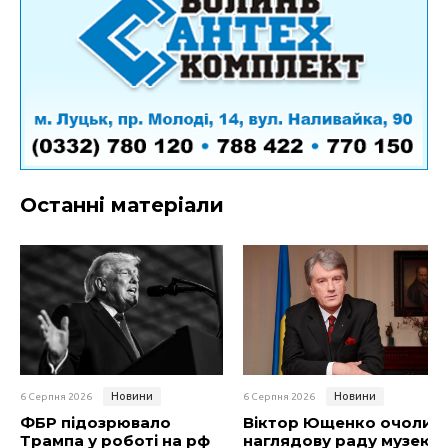
Останні матеріали
Новини
Новини
6 Серпня 2026
6 Серпня 2026
ФБР підозрювало
Віктор Ющенко очолив
Трампа у роботі на рф
наглядову раду музею