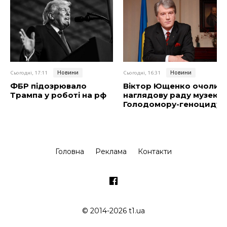
Новини
Новини
Сьогодні, 17:11
Сьогодні, 16:31
ФБР підозрювало
Віктор Ющенко очолив
Трампа у роботі на рф
наглядову раду музею
Голодомору-геноциду
Головна
Реклама
Контакти
© 2014-2026 t1.ua